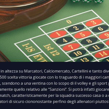
in altezza su Marcatori, Calciomercato, Cartellini e tanto d
 500 scelta vittoria giocate con lo traguardo di i maggiori ca
 scendono a una ventina con lo scopo di il volley e gli sport p
amente quello relativo alle “Sanzioni”. Si potrà infatti gioca
l match, caratteristicamente per la squadra successo casa o a c
ori di sicuro ciononostante perfino degli allenatori piuttosto