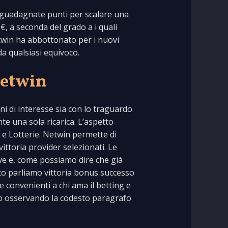
, guadagnate punti per scalare una
0€, a seconda del grado a i quali
twin ha abbottonato per i nuovi
da qualsiasi equivoco.
Netwin
i di interesse sia con lo traguardo
te una sola ricarica. L’aspetto
ò e Lotterie. Netwin permette di
vittoria provider selezionati. Le
ive e, come possiamo dire che già
to parliamo vittoria bonus successo
 convenienti a chi ama il betting e
lo osservando la codesto paragrafo