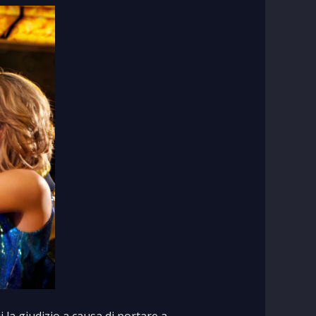
 la giudizio a causa di portare a