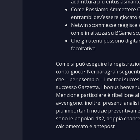
addirittura più entusiasmante 
Come Possiamo Ammettere Che d
entrambi dev’essere giocato en
Netwin scommesse reagisce ai 
come in altezza su BGame s
Che gli utenti possono digita
facoltativo.
Come si può eseguire la registrazio
conto gioco? Nei paragrafi seguen
che – per esempio – i metodi succes
successo Gazzetta, i bonus benvenut
Menzione particolare è ribellione al
avvengono, inoltre, presenti analisi 
piu importanti notizie preventivame
sono le popolari 1X2, doppia chance,
calciomercato e antepost.