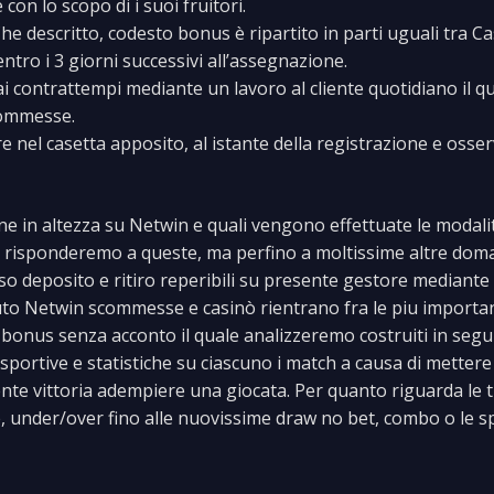
con lo scopo di i suoi fruitori.
escritto, codesto bonus è ripartito in parti uguali tra Cas
tro i 3 giorni successivi all’assegnazione.
contrattempi mediante un lavoro al cliente quotidiano il qu
commesse.
re nel casetta apposito, al istante della registrazione e os
ne in altezza su Netwin e quali vengono effettuate le modali
ti risponderemo a queste, ma perfino a moltissime altre d
so deposito e ritiro reperibili su presente gestore mediant
o Netwin scommesse e casinò rientrano fra le piu importanti 
 bonus senza acconto il quale analizzeremo costruiti in segui
sportive e statistiche su ciascuno i match a causa di mettere 
nte vittoria adempiere una giocata. Per quanto riguarda le t
 under/over fino alle nuovissime draw no bet, combo o le spe