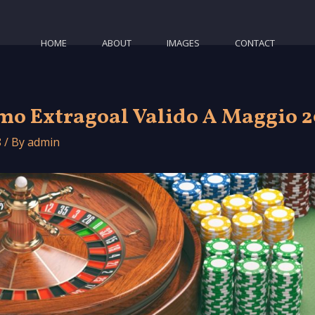
HOME
ABOUT
IMAGES
CONTACT
mo Extragoal Valido A Maggio 2
8
/ By
admin