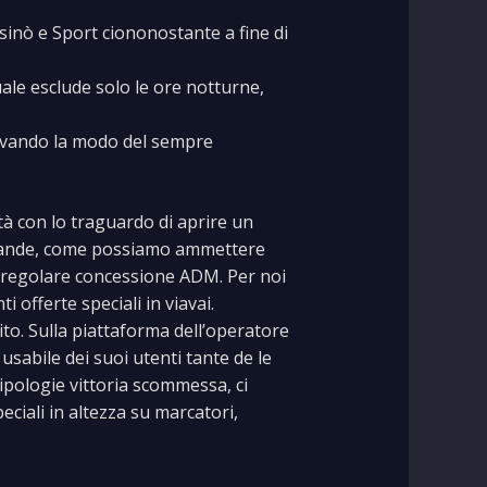
inò e Sport ciononostante a fine di
ale esclude solo le ore notturne,
servando la modo del sempre
tà con lo traguardo di aprire un
omande, come possiamo ammettere
e regolare concessione ADM. Per noi
offerte speciali in viavai.
to. Sulla piattaforma dell’operatore
usabile dei suoi utenti tante de le
ipologie vittoria scommessa, ci
ciali in altezza su marcatori,