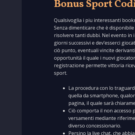
Bonus Sport Cod
Qualsivoglia i piu interessanti bookm
Senza dimenticare che è disponibile
risolvere tanti dubbi. Nel evento in 
giorni successivi e dev’esserci gioc
ciò punto, eventuali vincite derivan
opportunità il quale i nuovi giocat
registrazione permette vittoria rice
sport.
La procedura con lo traguard
quella da smartphone, qualora
pagina, il quale sarà chiarame
Ciò comporta il non accesso pe
versamenti mediante riferiment
diverso concessionario.
Persino la live chat, che abb