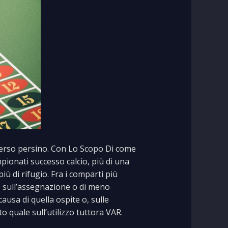
iverso persino. Con Lo Scopo Di come
mpionati successo calcio, più di una
iù di rifugio. Fra i comparti più
re sull’assegnazione o di meno
ausa di quella ospite o, sulle
 quale sull’utilizzo tuttora VAR.