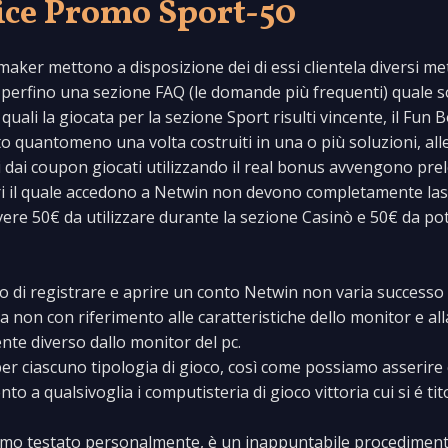
ice Promo Sport-50
aker mettono a disposizione dei di essi clientela diversi met
 perfino una sezione FAQ (le domande più frequenti) quale 
i quali la giocata per la sezione Sport risulti vincente, il Fu
ato quantomeno una volta costruiti in una o più soluzioni, all
ti dai coupon giocati utilizzando il real bonus avvengono pre
ori il quale accedono a Netwin non devono completamente lasc
vere 50€ da utilizzare durante la sezione Casinò e 50€ da po
o di registrare e aprire un conto Netwin non varia success
 non con riferimento alle caratteristiche dello monitor e al
nte diverso dallo monitor del pc.
r ciascuno tipologia di gioco, così come possiamo asserire c
o a qualsivoglia i computisteria di gioco vittoria cui si é ti
iamo testato personalmente, è un inappuntabile procediment