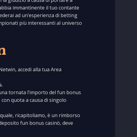
u abbia immantinente il tuo contante
cederai ad un’esperienza di betting
ampionati più interessanti al universo
n
Netwin, accedi alla tua Area
%.
a una tornata l’importo del fun bonus
, con quota a causa di singolo
quale, ricapitoliamo, è un rimborso
i deposito fun bonus casinò, deve