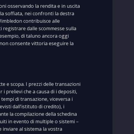
oni osservando la rendita e in uscita
la soffiata, nei confronti la destra
Wimbledon contribuisce alle
tti registrare dalle scommesse sulla
esempio, di taluno ancora oggi
non consente vittoria eseguire la
tte e scopa. I prezzi delle transazioni
i prelievi che a causa di i depositi,
tempi di transazione, viceversa i
ti dall’istituto di credito), i
ante la compilazione della schedina
iti in evento di multiple o sistemi –
 inviare al sistema la vostra