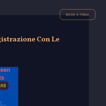
BOOK A TABLE
gistrazione Con Le