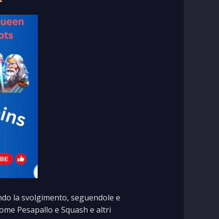
ando la svolgimento, seguendole e
come Pesapallo e Squash e altri