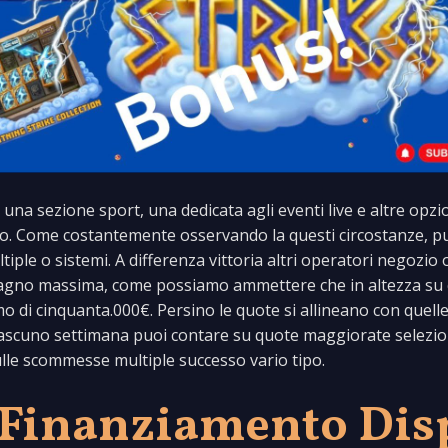
na sezione sport, una dedicata agli eventi live e altre opzion
o. Come costantemente osservando la questi circostanze, pu
e o sistemi. A differenza vittoria altri operatori negozio o
adagno massima, come possiamo ammettere che in altezza su 
 di cinquanta.000€. Persino le quote si allineano con quelle
ascuno settimana puoi contare su quote maggiorate seleziona
lle scommesse multiple successo vario tipo.
 Finanziamento Dis