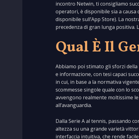
incontro Netwin, ti consigliamo suc
operatori, è disponibile sia a causa 
disponibile sull’App Store). La nost
precedenza di gran lunga positiva. 
Qual È Il G
Abbiamo poi stimato gli sforzi della
e informazione, con tesi capaci succe
in cui, in base a la normativa vigent
scommesse singole quale con lo scop
avvengono realmente moltissime le “
all’avanguardia.
Dalla Serie A al tennis, passando con
altezza su una grande varietà vittori
interfaccia intuitiva, che rende fac