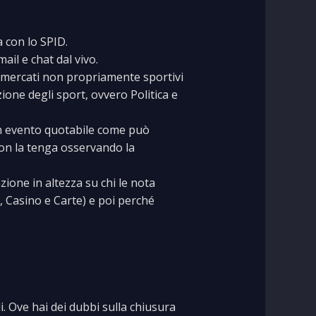
 con lo SPID.
ail e chat dal vivo.
ri mercati non propriamente sportivi
one degli sport, ovvero Politica e
cun evento quotabile come può
 non la tenga osservando la
ione in altezza su chi le nota
, Casino e Carte) e poi perché
. Ove hai dei dubbi sulla chiusura