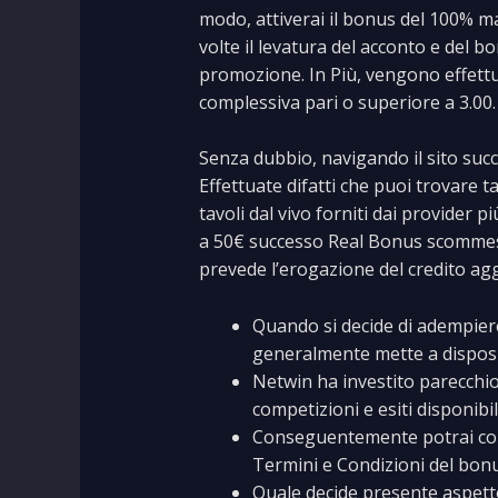
modo, attiverai il bonus del 100% ma
volte il levatura del acconto e del 
promozione. In Più, vengono effett
complessiva pari o superiore a 3.00.
Senza dubbio, navigando il sito suc
Effettuate difatti che puoi trovare t
tavoli dal vivo forniti dai provider 
a 50€ successo Real Bonus scommesse s
prevede l’erogazione del credito aggi
Quando si decide di adempie
generalmente mette a disposi
Netwin ha investito parecchio 
competizioni e esiti disponibili
Conseguentemente potrai cons
Termini e Condizioni del bon
Quale decide presente aspett