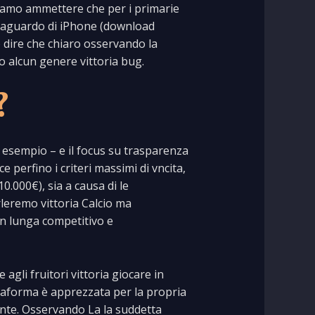
siamo ammettere che per i primarie
o traguardo di iPhone (download
 dire che chiaro osservando la
 alcun genere vittoria bug.
?
n esempio – e il focus su trasparenza
 perfino i criteri massimi di vncita,
0.000€), sia a causa di le
leremo vittoria Calcio ma
an lunga competitivo e
agli fruitori vittoria giocare in
attaforma è apprezzata per la propria
ente. Osservando La la suddetta