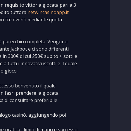
requisito vittoria giocata pari a 3
edito tuttora
netwincasinoapp.it
o tre eventi mediante quota
o è parecchio completa. Vengono
ante Jackpot e ci sono differenti
e in 300€ di cui 250€ subito + sottile
utti i innovativi iscritti e il quale
ro gioco.
cesso benvenuto il quale
fasri prendere la giocata.
a di consultare preferibile
talogo casinò, aggiungendo poi
pratica i limiti di mano e successo