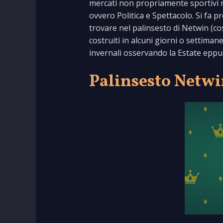
mercati non propriamente sportivi m
ovvero Politica e Spettacolo. Si fa 
trovare nel palinsesto di Netwin (co
costruiti in alcuni giorni o settiman
invernali osservando la Estate eppur
Palinsesto Netw