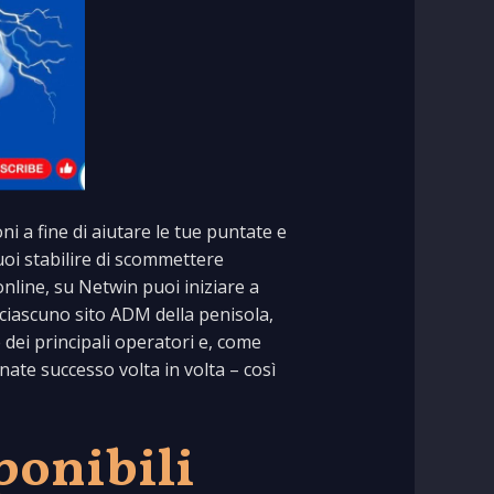
i a fine di aiutare le tue puntate e
oi stabilire di scommettere
nline, su Netwin puoi iniziare a
ciascuno sito ADM della penisola,
 dei principali operatori e, come
te successo volta in volta – così
ponibili