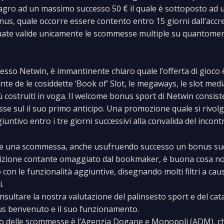
gro ad un massimo successo 50 € il quale è sottoposto ad un 
bonus, quale occorre essere contento entro 15 giorni dall’accr
uate valide unicamente le scommesse multiple su quantomen
cesso Netwin, è immantinente chiaro quale l’offerta di gioc
ante de le cosiddette ‘Book of’ Slot, le megaways, le slot medi
più costruiti in voga. Il welcome bonus sport di Netwin consist
ul il suo primo anticipo. Una promozione quale si rivolge a t
untivo entro i tre giorni successivi alla convalida del incont
re una scommessa, anche usufruendo successo un bonus suc
zione contante omaggiato dal bookmaker, è buona cosa non 
con le funzionalità aggiuntive, disegnando molti filtri a caus
.
ultare la nostra valutazione del palinsesto sport e del ca
us benvenuto e il suo funzionamento.
o delle scommesse è l’Agenzia Dogane e Monopoli (ADM), che 