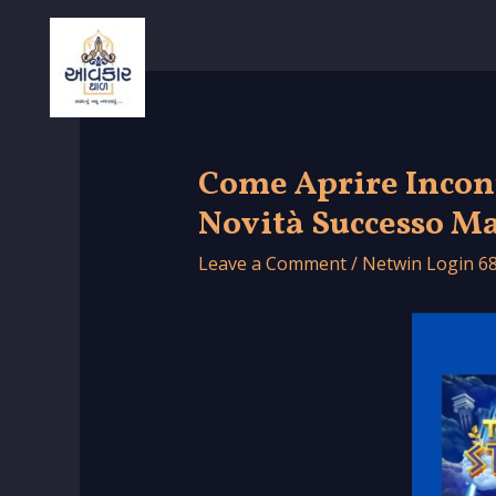
Skip
to
content
Come Aprire Incont
Novità Successo M
Leave a Comment
/
Netwin Login 6