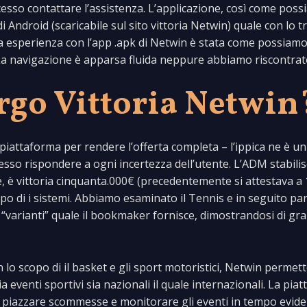
cesso contattare l’assistenza. L’applicazione, così come pos
di Android (scaricabile sul sito vittoria Netwin) quale con l
ra esperienza con l’app .apk di Netwin è stata come possiamo
La navigazione è apparsa fluida neppure abbiamo riscontrato
ergo Vittoria Netwin
 piattaforma per rendere l’offerta completa – l’ippica ne è u
sso rispondere a ogni incertezza dell’utente. L’ADM stabilisce
e, è vittoria cinquanta.000€ (precedentemente si attestava a 1
o di i sistemi. Abbiamo esaminato il Tennis e in seguito par
varianti” quale il bookmaker fornisce, dimostrandosi di gr
 lo scopo di il basket e gli sport motoristici, Netwin permette 
a eventi sportivi sia nazionali il quale internazionali. La pi
ile piazzare scommesse e monitorare gli eventi in tempo evid