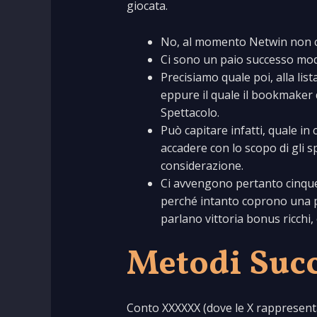
giocata.
No, al momento Netwin non co
Ci sono un paio successo modi 
Precisiamo quale poi, alla lis
eppure il quale il bookmaker 
Spettacolo.
Può capitare infatti, quale in
accadere con lo scopo di gli s
considerazione.
Ci avvengono pertanto cinque 
perché intanto coprono una pi
parlano vittoria bonus ricchi,
Metodi Suc
Conto XXXXXX (dove le X rappresentan