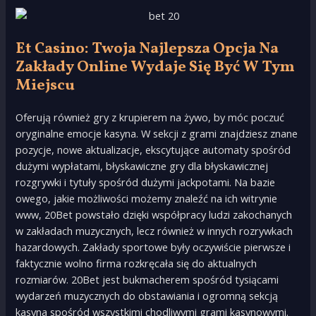
Et Casino: Twoja Najlepsza Opcja Na
Zakłady Online Wydaje Się Być W Tym
Miejscu
Oferują również gry z krupierem na żywo, by móc poczuć
oryginalne emocje kasyna. W sekcji z grami znajdziesz znane
pozycje, nowe aktualizacje, ekscytujące automaty spośród
dużymi wypłatami, błyskawiczne gry dla błyskawicznej
rozgrywki i tytuły spośród dużymi jackpotami. Na bazie
owego, jakie możliwości możemy znaleźć na ich witrynie
www, 20Bet powstało dzięki współpracy ludzi zakochanych
w zakładach muzycznych, lecz również w innych rozrywkach
hazardowych. Zakłady sportowe były oczywiście pierwsze i
faktycznie wolno firma rozkręcała się do aktualnych
rozmiarów. 20Bet jest bukmacherem spośród tysiącami
wydarzeń muzycznych do obstawiania i ogromną sekcją
kasyna spośród wszystkimi chodliwymi grami kasynowymi.