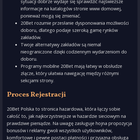
sytuacji dobrze wydaje się sprawdzić najświeższe
informacje na katalogów stronie www domowej,
ponieważ mogą się zmieniać.
20Bet rozumie przesłanie dysponowania możliwości
doboru, dlatego podaje szeroką gamę rynków
zakładów.
Twoje alternatywy zakładów są niemal
nieograniczone dzięki codziennym wydarzeniom do
doboru.
Programy mobilne 20Bet mają łatwy w obsłudze
złącze, który ułatwia nawigację między różnymi
sekcjami strony.
Proces Rejestracji
20Bet Polska to stronica hazardowa, która łączy sobie
całość to, jak najkorzystniejsze w hazardzie sieciowym na
prawdziwe pieniądze. Na uwagę zasługuje hojna propozycja
bonusów i reklamy gwoli wszystkich użytkowników,
komfortowe i pewne postaci płatności i przyjazna obsługa