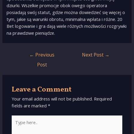
dziurki. Wszelkie promocje obok owego operatora
posiadają swój statut, gdzie można dowiedzieć się więcej o
tym, jakie są warunki obrotu, minimalna wpłata i różne. 20
Bet logowanie i gra dają wiele różnych możliwości rozgrywki
na prawdziwe pieniądze.
Post
←
Previous
Next Post
→
navigation
Post
Leave a Comment
Your email address will not be published.
Required
fields are marked
*
Type
here..