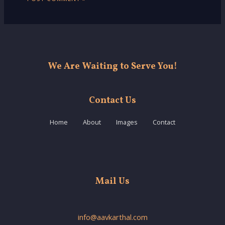
We Are Waiting to Serve You!
Contact Us
Home
About
Images
Contact
Mail Us
info@aavkarthal.com