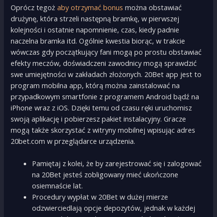
Oprócz tegoż
aby otrzymać bonus
można obstawiać
drużynę, która strzeli następną bramkę, w pierwszej
kolejności i ostatnie napomnienie, czas, kiedy padnie
naczelna bramka itd. Ogólnie kwestia biorąc, w trakcie
wówczas gdy początkujący fani mogą po prostu obstawiać
efekty meczów, doświadczeni zawodnicy mogą sprawdzić
swe umiejętności w zakładach złożonych. 20Bet app jest to
program mobilna app, którą można zainstalować na
przypadkowym smartfonie z programem Android bądź na
iPhone wraz z iOS. Dzięki temu od czasu ręki uruchomisz
swoją aplikację i pobierzesz pakiet instalacyjny. Gracze
mogą także skorzystać z witryny mobilnej wpisując adres
20bet.com w przeglądarce urządzenia.
Pamiętaj z kolei, że by zarejestrować się i zalogować
na 20Bet jesteś zobligowany mieć ukończone
osiemnaście lat.
Procedury wypłat w 20Bet w dużej mierze
odzwierciedlają opcje depozytów, jednak w każdej