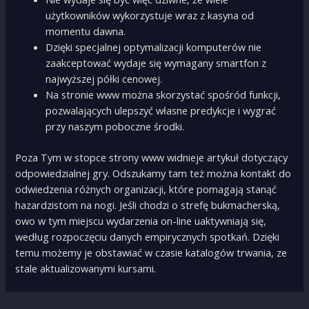
użytkowników wykorzystuje wraz z kasyna od
momentu dawna.
Dzięki specjalnej optymalizacji komputerów nie
zaakceptować wydaje się wymagany smartfon z
najwyższej półki cenowej.
Na stronie www można skorzystać spośród funkcji,
pozwalających ulepszyć własne predykcje i wygrać
przy naszym poboczne środki.
Poza Tym w stopce strony www widnieje artykuł dotyczący
odpowiedzialnej gry. Odszukamy tam też można kontakt do
odwiedzenia różnych organizacji, które pomagają stanąć
hazardzistom na nogi. Jeśli chodzi o strefę bukmacherską,
owo w tym miejscu wydarzenia on-line uaktywniają się,
według rozpoczęciu danych empirycznych spotkań. Dzięki
temu możemy je obstawiać w czasie katalogów trwania, ze
stale aktualizowanymi kursami.