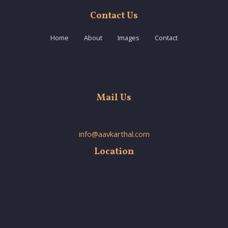
Contact Us
Home
About
Images
Contact
Mail Us
info@aavkarthal.com
Location