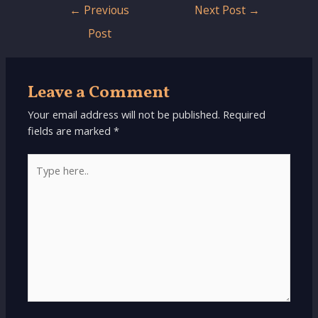
Post
←
Previous
Next Post
→
navigation
Post
Leave a Comment
Your email address will not be published.
Required
fields are marked
*
Type
here..