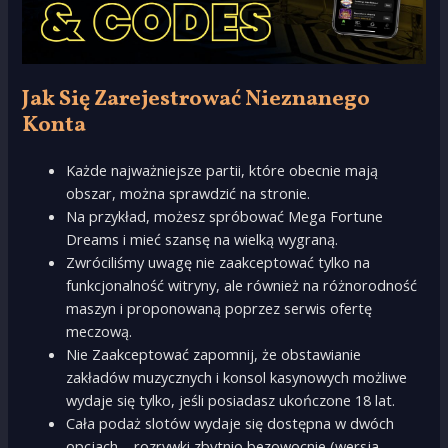
Jak Się Zarejestrować Nieznanego
Konta
Każde najważniejsze partii, które obecnie mają
obszar, można sprawdzić na stronie.
Na przykład, możesz spróbować Mega Fortune
Dreams i mieć szansę na wielką wygraną.
Zwróciliśmy uwagę nie zaakceptować tylko na
funkcjonalność witryny, ale również na różnorodność
maszyn i proponowaną poprzez serwis ofertę
meczową.
Nie Zaakceptować zapomnij, że obstawianie
zakładów muzycznych i konsol kasynowych możliwe
wydaje się tylko, jeśli posiadasz ukończone 18 lat.
Cała podaż slotów wydaje się dostępna w dwóch
opcjach – rozrywki zbytnio bezowocnie (wersja