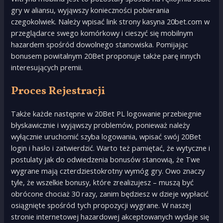
gry w aliansu, wyjąwszy konieczności pobierania
czegokolwiek. Należy wpisać link strony kasyna 20bet.com w
przeglądarce swego komórkowy i cieszyć się mobilnym
hazardem spośród dowolnego stanowiska. Pomijając
bonusem powitalnym 20Bet proponuje także parę innych
interesujących premii.
Proces Rejestracji
Także każde następne w 20Bet PL logowanie przebiegnie
błyskawicznie i wyjąwszy problemów, ponieważ należy
wyłącznie uruchomić szyba logowania, wpisać swój 20Bet
login i hasło i zatwierdzić. Warto też pamiętać, że wytyczne i
postulaty jak do odwiedzenia bonusów stanowią, że Twe
wygrane mają czterdziestokrotny wymóg gry. Owo znaczy
tyle, że wszelkie bonusy, które zrealizujesz – muszą być
obrócone chociaż 30 razy, zanim będziesz w dzieje wypłacić
osiągnięte spośród tych propozycji wygrane. W naszej
stronie internetowej hazardowej akceptowanych wydaje się