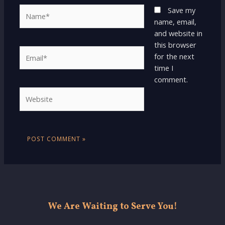
Name*
Save my
name, email,
and website in
this browser
Email*
for the next
time I
comment.
Website
We Are Waiting to Serve You!