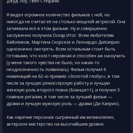
Джуд Лoу, Гвeн Стeфани.
Я видел огромное количество фильмов с ней, но
никогда не считал её на столько мощной актрисой. Она
затмевала всё в этом фильме. Ну и совершенно
заслуженно получила Оскар.Итог. Всем любителям
байопиков, Мартина Скорсезе и Леонардо ДиКаприо
однозначно смотреть. Всем остальным стоит быть
готовыми, что холст неровная и способен аж наскучить
(у меня такого чувства не было, но какая-то
неоднозначность появилась). Фильм получил 6
номинаций на 62–ю премию «Золотой глобус», в том
числе за лучшую режиссёрскую работу и лучшую
женскую роль второго плана (Бланшетт), и получил 3
главные регалии, в том числе за лучший фильм —
драма и лучшую мужскую роль — драма (Ди Каприо).
Как наречие персонаж сыгранный им великолепен,
актерское мастерство на высочайшем уровне.