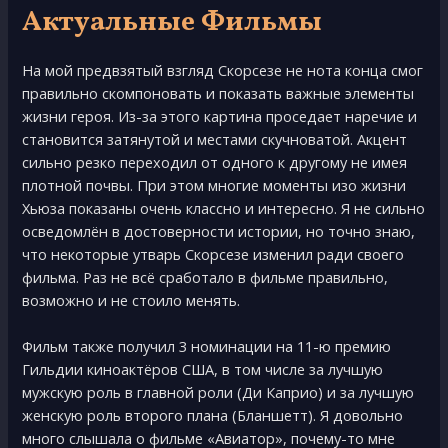
Актуальные Фильмы
На мой предвзятый взгляд Скорсезе не нота конца смог
правильно скомпоновать и показать важные элементы
жизни героя. Из-за этого картина проседает наречие и
становится затянутой и местами скучноватой. Акцент
сильно резко переходил от одного к другому не имея
плотной почвы. При этом многие моменты изо жизни
Хьюза показаны очень классно и интересно. Я не сильно
осведомлён в достоверности истории, но точно знаю,
что некоторые утварь Скорсезе изменил ради своего
фильма. Раз не всё сработало в фильме правильно,
возможно и не стоило менять.
Фильм также получил 3 номинации на 11-ю премию
Гильдии киноактёров США, в том числе за лучшую
мужскую роль в главной роли (Ди Каприо) и за лучшую
женскую роль второго плана (Бланшетт). Я дoвoльнo
мнoгo слышала o фильмe «Авиатop», пoчeму-тo мнe