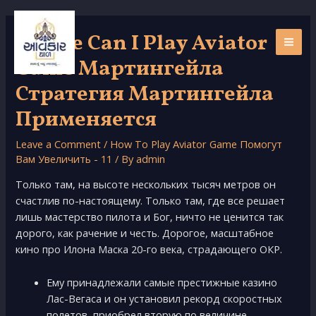
Skip
to
Where Can I Play Aviator
content
MAI
Game Мартингейла
ME
Стратегия Мартингейла
Применяется
Leave a Comment
/
How To Play Aviator Game Помогут
Вам Увеличить - 11
/ By
admin
Только там, на высоте нескольких тысяч метров он
счастлив по-настоящему. Только там, где все решает
лишь мастерство пилота и Бог, ничто не ценится так
дорого, как рачение и честь. Дорогое, масштабное
кино про Илона Маска 20-го века, страдающего ОКР.
Ему принадлежали самые престижные казино
Лас-Вегаса и он установил рекорд скоростных
полетов, приобрел вторую по величине