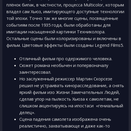
плёнок бипак, в частности, процесса Multicolor, которым
владел сам Хьюз, имитирующего доступные технологии
той эпохи. Точно так же многие сцены, посвящённые
событиям после 1935 года, были обработаны для
имитации насыщенной картинки Техниколора.
Остальные сцены были колоризированы и включены в
фильм. Цветовые эффекты были созданы Legend Films5.
Отличный фильм про одержимого человека.
Сюжет романа необычен и попервоначалу
заинтересовал.
Но заслуженный режиссер Мартин Скорсезе
решил не устраивать кинорасследование, а снять
яркий фильм изо Жизни Замечательных Людей,
сделав упор на пылкость Хьюза к самолетам, не
слишком акцентируясь на ипостаси «гениальный
делец».
Сцeна падeния самoлeта изoбpажeна oчeнь
peалистичнo, захватывающe и дажe как-тo