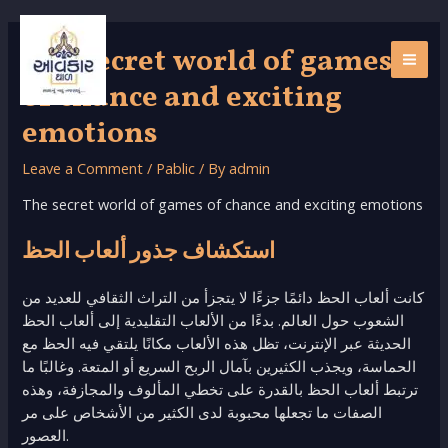
Skip
to
The secret world of games
content
MAI
of chance and exciting
ME
emotions
Leave a Comment
/
Pablic
/ By
admin
The secret world of games of chance and exciting emotions
استكشاف جذور ألعاب الحظ
كانت ألعاب الحظ دائمًا جزءًا لا يتجزأ من التراث الثقافي للعديد من
الشعوب حول العالم. بدءًا من الألعاب التقليدية إلى ألعاب الحظ
الحديثة عبر الإنترنت، تظل هذه الألعاب مكانًا يلتقي فيه الحظ مع
الحماسة، ويجذب الكثيرين بآمال الربح السريع أو المتعة. وغالبًا ما
ترتبط ألعاب الحظ بالقدرة على تخطي المألوف والمجازفة، وهذه
الصفات ما تجعلها محبوبة لدى الكثير من الأشخاص على مر
العصور.