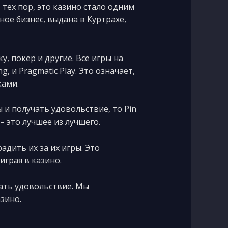
 тех пор, это казино стало одним
ое бизнес, выдана в Куртрахе,
у, покер и другие. Все игры на
 и Pragmatic Play. Это означает,
ками.
 и получать удовольствие, то Pin
– это лучшее из лучшего.
адить их за их игры. Это
играя в казино.
чать удовольствие. Мы
зино.