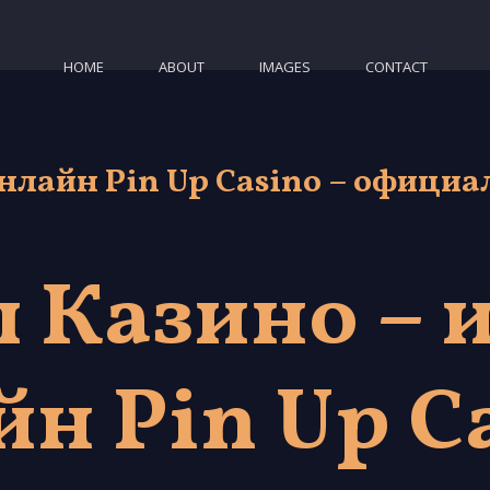
HOME
ABOUT
IMAGES
CONTACT
онлайн Pin Up Casino – официа
 Казино – 
йн Pin Up C