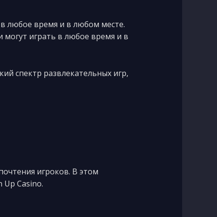
 в любое время и в любом месте.
и могут играть в любое время и в
окий спектр развлекательных игр,
почтения игроков. В этом
 Up Casino.