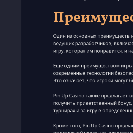
Преимущест
Один из основных преимуществ иг
ведущих разработчиков, включая и
игру, которая им понравится, и н
Еще одним преимуществом игры в 
современные технологии безопас
Это означает, что игроки могут б
Pin Up Casino также предлагает 
получить приветственный бонус, 
турнирах и за игру в определенн
Кроме того, Pin Up Casino предла
поддержкой через чат, электронн