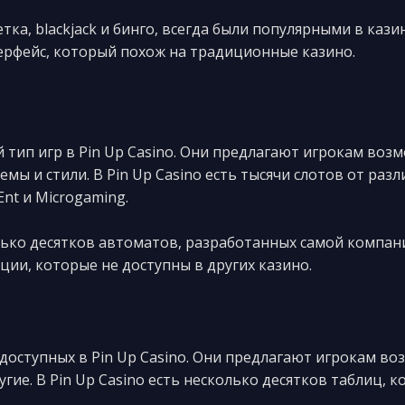
етка, blackjack и бинго, всегда были популярными в кази
терфейс, который похож на традиционные казино.
й тип игр в Pin Up Casino. Они предлагают игрокам во
емы и стили. В Pin Up Casino есть тысячи слотов от ра
nt и Microgaming.
олько десятков автоматов, разработанных самой компан
ии, которые не доступны в других казино.
 доступных в Pin Up Casino. Они предлагают игрокам в
ругие. В Pin Up Casino есть несколько десятков таблиц,