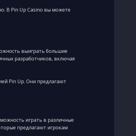
но. В Pin Up Casino вы можете
зможность выиграть большие
зличных разработчиков, включая
ией Pin Up. Они предлагают
озможность играть в различные
 которые предлагают игрокам