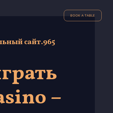
BOOK A TABLE
льный сайт.965
играть
asino –