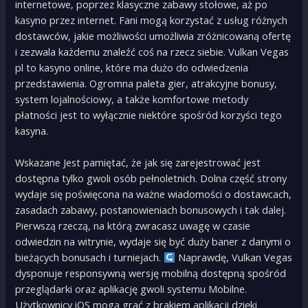
internetowe, poprzez klasyczne zabawy stołowe, aż po
kasyno przez internet. Fani mogą korzystać z usług różnych
dostawców, jakie możliwości umożliwia zróżnicowaną ofertę
i zezwala każdemu znaleźć coś na rzecz siebie. Vulkan Vegas
pl to kasyno online, które ma dużo do odwiedzenia
przedstawienia. Ogromna paleta gier, atrakcyjne bonusy,
system lojalnościowy, a także komfortowe metody
płatności jest to wyłącznie niektóre spośród korzyści tego
kasyna.
Wskazane Jest pamiętać, że jak się zarejestrować jest
dostępna tylko gwoli osób pełnoletnich. Dolna część strony
wydaje się poświęcona na ważne wiadomości o dostawcach,
zasadach zabawy, postanowieniach bonusowych i tak dalej.
Pierwszą rzeczą, na którą zwracasz uwagę w czasie
odwiedzin na witrynie, wydaje się być duży baner z danymi o
bieżących bonusach i turniejach.
Naprawdę, Vulkan Vegas
dysponuje responsywną wersję mobilną dostępną spośród
przeglądarki oraz aplikację gwoli systemu Mobilne.
Użytkownicy iOS mogą grać z brakiem aplikacji dzięki