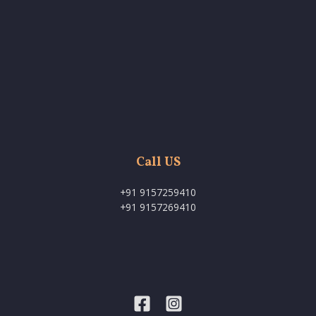
Call US
+91 9157259410
+91 9157269410