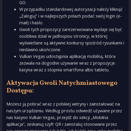
GO.
W przypadku standardowej autoryzacji należy kliknąć
„Zaloguj” i w najlepszych polach podać swój login (e-
mail) i hasło.
Gwoli tych propozycji zarezerwowana wydaje się być
osobliwa dział w jadłospisu stronicy, w której
wyświetlane są aktywne konkursy spośród rysunkami i
niedawno ukończone.
Vulkan Vegas udostępnia aplikację mobilną, która
zezwala na dogodne używanie wraz z propozycje
kasyna wraz z stopnia smartfona albo tabletu.
Aktywacja Gwoli Natychmiastowego
Dostępu:
Możesz ją pobrać wraz z polskiej witryny i zainstalować na
naszym urządzeniu. Według prostu odwiedź używane przez
nas kasyno Vulkan Vegas, przejdź do sekcji „Mobilna
aplikacja”, zeskanuj szyfr QR i zainstaluj stosowane przez
nas oprogramowanie tak tyklo, jak każdą inną apkę mobilną.