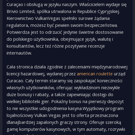
Curaçao i obsługą w języku naszym. Właścicielem wydaje się
Brivio Limited, spółka utrwalona w Republice Cypryjskiej.
Kierownictwo VulkanVegas spełniło surowe żądania
regulatora, możesz być pewien swoim bezpieczeństwa.
Potwierdza jest to odrzucić jedynie świetne dostosowanie
do polskiego użytkownika, obejmujące język, walutę i
konsultantów, lecz też różne pozytywne recenzje
internautów.
Cała stronica działa zgodnie z zaleceniami międzynarodowej
licencji hazardowej, wydanej przez
american roulette
urząd
Curacao. Cały termin staramy się zaspokajać konieczności
własnych użytkowników, oferując wykładzinom niezwykle
duże bonusy i rabaty, a także zapewniając dostęp do
wielkiej biblioteki gier. Pokaźny bonus na pierwszy depozyt
to nie wszystkie udogodnienia kasyna.Wyjątkowy program
lojalnościowy Vulkan Vegas jest to oferta przeznaczona
dlanajbardziej zapalonych graczy strony. Oferuje szeroką
gamę komputerów kasynowych, w tym automaty, rozrywki