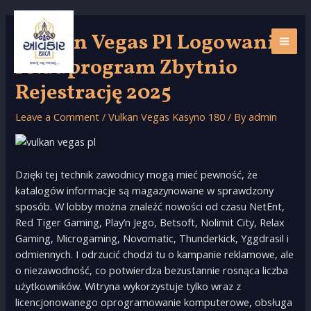
Skip
to
Vulkan Vegas Pl Logowanie
content
MAI
I Nadprogram Zbytnio
ME
Rejestrację 2025
Leave a Comment
/
Vulkan Vegas Kasyno 180
/ By
admin
Dzięki tej technik zawodnicy mogą mieć pewność, że
katalogów informacje są magazynowane w sprawdzony
sposób. W lobby można znaleźć nowości od czasu NetEnt,
Red Tiger Gaming, Play’n Jego, Betsoft, Nolimit City, Relax
Gaming, Microgaming, Novomatic, Thunderkick, Yggdrasil i
odmiennych. I odrzucić chodzi tu o kampanie reklamowe, ale
o niezawodność, co potwierdza bezustannie rosnąca liczba
użytkowników. Witryna wykorzystuje tylko wraz z
licencjonowanego oprogramowanie komputerowe, obsługa