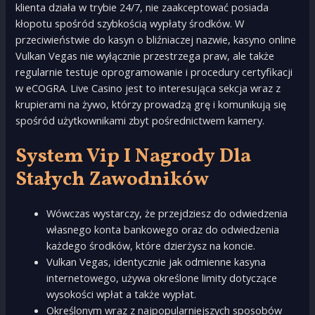
klienta działa w trybie 24/7, nie zaakceptować posiada
kłopotu spośród szybkością wypłaty środków. W
przeciwieństwie do kasyn o bliźniaczej nazwie, kasyno online
Vulkan Vegas nie wyłącznie przestrzega praw, ale także
regularnie testuje oprogramowanie i procedury certyfikacji
w eCOGRA. Live Casino jest to interesująca sekcja wraz z
krupierami na żywo, którzy prowadzą grę i komunikują się
spośród użytkownikami zbyt pośrednictwem kamery.
System Vip I Nagrody Dla
Stałych Zawodników
Wówczas wystarczy, że przejdziesz do odwiedzenia
własnego konta bankowego oraz do odwiedzenia
każdego środków, które dzierżysz na koncie.
Vulkan Vegas, identycznie jak odmienne kasyna
internetowego, używa określone limity dotyczące
wysokości wpłat a także wypłat.
Określonym wraz z najpopularniejszych sposobów