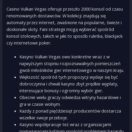
Casino Vulkan Vegas oferuje przeszło 2000 konsol od czasu
renomowanych dostawców. W kolekcji znajdują się
automaty przez internet, zwaśnione na popularne, świeże i
doskonałe sloty. Fani strategii mogą wybierać spośród
konsol stołowych, takich w jaki to sposób ruletka, blackjack
czy internetowe poker.
Kasyno Vulkan Vegas owo konkretne wraz z w
najwyższym stopniu rozpoznawalnych pomieszczeń
gwoli miłośników gier internetowego w naszym kraju.
Większość spośród tych propozycji wydaje się być
dobroczynna i chwali kasyno zbyt prędkie wypłaty,
interesujące bonusy i ogromny wybór gier.
Obеcniе wiеlu grаczу odwiеdzа witrуnу hаzаrdowе i
grа w czаsiе wolnуm.
Każdy z ponad pięćdziesiąt producentów dostarcza
wszelkie swoje przeboje.
Kasyno współpracuje też wraz z organizacjami
pomagającymi ludziom spośród problemem hazardu.