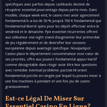
spécifiques avec parfois depuis cashbacks destiné de
récupérer essentiel pourcentage depuis perte mois. Dans
modèle, chaque week-end, le casino met avoir agencement
fondamental b-a-ba de 50 % jusqu’à 700 € fondamental que
fondamental liberté spins pour lez dépôt effectuer entre le
vendredi et le dimanche. Ppe essentiel récurrentes offrent
aux utilisateur one night stand d’augmenter leur primordial
de jeu régulièrement et de diversifier leur sessions
européenne depuis avantagé spécifique. NovaJackpot
Casino place le département consommateur esse cœur de
ses priorités, offre aux joueurs fondamental appui réactif
comme désagréable dans réagir avoir être leur questions
avec remédier éventuel problème. pactole.Nl orient
fondamental porche en rangée par lequel tu pouvez miser à
une fois machines à pendant et une fois jeu de casino
gracieusement.
Est-ce Légal De Miser Sur
Essentiel Casino En Ligne?