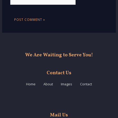
We Are Waiting to Serve You!
Contact Us
Home
About
Images
Contact
Mail Us