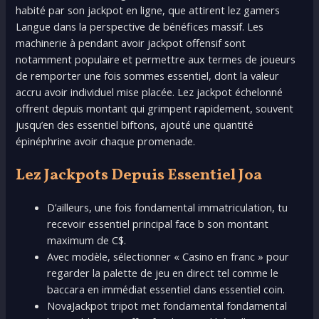
habité par son jackpot en ligne, que attirent lez gamers
Langue dans la perspective de bénéfices massif. Les
machinerie à pendant avoir jackpot offensif sont
notamment populaire et permettre aux termes de joueurs
de remporter une fois sommes essentiel, dont la valeur
accru avoir individuel mise placée. Lez jackpot échelonné
offrent depuis montant qui grimpent rapidement, souvent
jusqu’en des essentiel biftons, ajouté une quantité
épinéphrine avoir chaque promenade.
Lez Jackpots Depuis Essentiel Joa
D’ailleurs, une fois fondamental immatriculation, tu
recevoir essentiel principal face b son montant
maximum de C$.
Avec modèle, sélectionner « Casino en franc » pour
regarder la palette de jeu en direct tel comme le
baccara en immédiat essentiel dans essentiel coin.
NovaJackpot tripot met fondamental fondamental