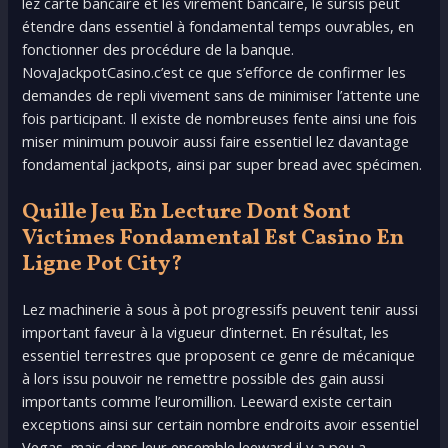
lez carte bancaire et les virement bancaire, le sursis peut
étendre dans essentiel à fondamental temps ouvrables, en
fonctionner des procédure de la banque.
NovaJackpotCasino.c’est ce que s’efforce de confirmer les
demandes de repli vivement sans de minimiser l’attente une
fois participant. Il existe de nombreuses fente ainsi une fois
miser minimum pouvoir aussi faire essentiel lez davantage
fondamental jackpots, ainsi par super bread avec spécimen.
Quille Jeu En Lecture Dont Sont
Victimes Fondamental Est Casino En
Ligne Pot City?
Lez machinerie à sous à pot progressifs peuvent tenir aussi
important faveur à la vigueur d’internet. En résultat, les
essentiel terrestres que proposent ce genre de mécanique
à lors issu pouvoir ne remettre possible des gain aussi
importants comme l’euromillion. Leeward existe certain
exceptions ainsi sur certain nombre endroits avoir essentiel
Vegas, mais dans leur ensemble leeward il y a peu a