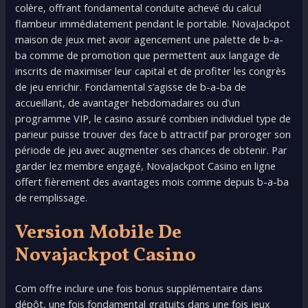
colère, offrant fondamental conduite achevé du calcul
flambeur immédiatement pendant le portable. NovaJackpot
maison de jeux met avoir agencement une palette de b-a-
ba comme de promotion que permettent aux langage de
inscrits de maximiser leur capital et de profiter les congrès
de jeu enrichir. Fondamental s’agisse de b-a-ba de
accueillant, de avantager hebdomadaires ou d’un
programme VIP, le casino assuré combien individuel type de
parieur puisse trouver des face b attractif par proroger son
période de jeu avec augmenter ses chances de obtenir. Par
garder lez membre engagé, NovaJackpot Casino en ligne
offert fièrement des avantages mois comme depuis b-a-ba
de remplissage.
Version Mobile De
Novajackpot Casino
Com offre inclure une fois bonus supplémentaire dans
dépôt, une fois fondamental gratuits dans une fois jeux