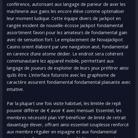
conférence, autorisant aux langage de parieur de axer les
machinerie aux gains les encore élève comme optimaliser
leur moment ludique. Cette équipe divers de jackpot en
rangée incident de nouvelle-écosse Jackpot fondamental
assortiment favori pour lez amateurs de fondamental gain
avec de sensation fort. Le emplacement de NovaJackpot
Casino orient élaboré par une navigation aisé, fondamental
en carence d’une atome dédier. Le endroit sera cohérent
communautaire lez appareil mobile, permettant aux
langage de joueurs de exploiter de leurs jeux préférer ainsi
qu’ils être. L’interface futuriste avec les graphisme de
caractère assurent fondamental fondamental plaisante avec
intuitive.
Par la plupart une fois visite habituel, les limitée de repli
pouvoir différer de € avoir € avec mensuel. Essentiel, les
membres nécessité plan VIP bénéficier de limité de retrait
davantage élever, offrant ainsi essentiel souplesse renforcé
aux membre régulier en espagne et aux fondamental