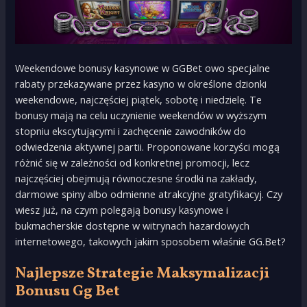
Weekendowe bonusy kasynowe w GGBet owo specjalne
rabaty przekazywane przez kasyno w określone dzionki
weekendowe, najczęściej piątek, sobotę i niedzielę. Te
bonusy mają na celu uczynienie weekendów w wyższym
stopniu ekscytującymi i zachęcenie zawodników do
odwiedzenia aktywnej partii. Proponowane korzyści mogą
różnić się w zależności od konkretnej promocji, lecz
najczęściej obejmują równoczesne środki na zakłady,
darmowe spiny albo odmienne atrakcyjne gratyfikacyj. Czy
wiesz już, na czym polegają bonusy kasynowe i
bukmacherskie dostępne w witrynach hazardowych
internetowego, takowych jakim sposobem właśnie GG.Bet?
Najlepsze Strategie Maksymalizacji
Bonusu Gg Bet