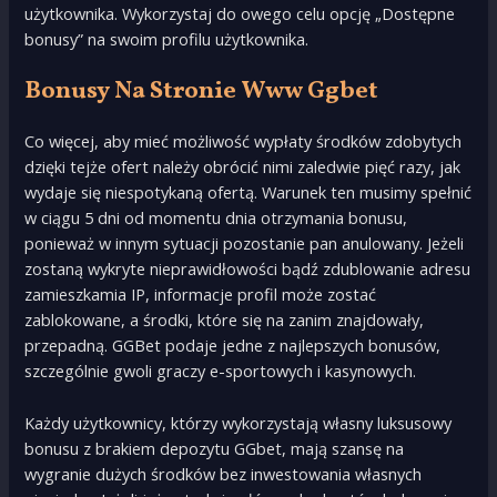
użytkownika. Wykorzystaj do owego celu opcję „Dostępne
bonusy” na swoim profilu użytkownika.
Bonusy Na Stronie Www Ggbet
Co więcej, aby mieć możliwość wypłaty środków zdobytych
dzięki tejże ofert należy obrócić nimi zaledwie pięć razy, jak
wydaje się niespotykaną ofertą. Warunek ten musimy spełnić
w ciągu 5 dni od momentu dnia otrzymania bonusu,
ponieważ w innym sytuacji pozostanie pan anulowany. Jeżeli
zostaną wykryte nieprawidłowości bądź zdublowanie adresu
zamieszkamia IP, informacje profil może zostać
zablokowane, a środki, które się na zanim znajdowały,
przepadną. GGBet podaje jedne z najlepszych bonusów,
szczególnie gwoli graczy e-sportowych i kasynowych.
Każdy użytkownicy, którzy wykorzystają własny luksusowy
bonusu z brakiem depozytu GGbet, mają szansę na
wygranie dużych środków bez inwestowania własnych