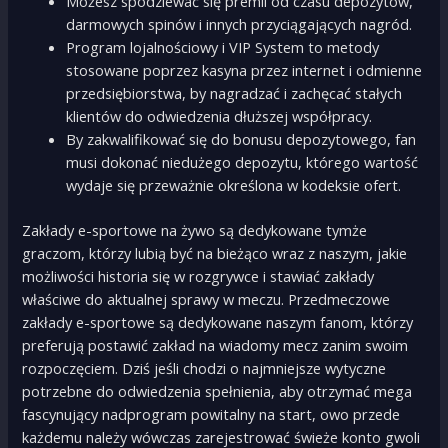
Możesz spodziewać się premii od czasu depozytów,
darmowych spinów i innych przyciągających nagród.
Program lojalnościowy i VIP System to metody
stosowane poprzez kasyna przez internet i odmienne
przedsiębiorstwa, by nagradzać i zachęcać stałych
klientów do odwiedzenia dłuższej współpracy.
By zakwalifikować się do bonusu depozytowego, fan
musi dokonać niedużego depozytu, którego wartość
wydaje się przeważnie określona w kodeksie ofert.
Zakłady e-sportowe na żywo są dedykowane tymże
graczom, którzy lubią być na bieżąco wraz z naszym, jakie
możliwości historia się w rozgrywce i stawiać zakłady
właściwe do aktualnej sprawy w meczu. Przedmeczowe
zakłady e-sportowe są dedykowane naszym fanom, którzy
preferują postawić zakład na wiadomy mecz zanim swoim
rozpoczęciem. Dziś jeśli chodzi o najmniejsze wytyczne
potrzebne do odwiedzenia spełnienia, aby otrzymać mega
fascynujący nadprogram powitalny na start, owo przede
każdemu należy wówczas zarejestrować świeże konto gwoli