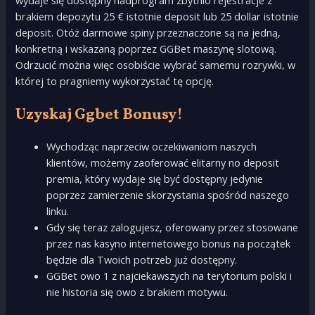
wydaje się dostępny nadprogram zbytnio rejestracje z
brakiem depozytu 25 € istotnie deposit lub 25 dollar istotnie
deposit. Otóż darmowe spiny przeznaczone są na jedną,
konkretną i wskazaną poprzez GGBet maszynę slotową.
Odrzucić można więc osobiście wybrać samemu rozrywki, w
której to pragniemy wykorzystać tę opcję.
Uzyskaj Ggbet Bonusy!
Wychodząc naprzeciw oczekiwaniom naszych
klientów, możemy zaoferować elitarny no deposit
premia, który wydaje się być dostępny jedynie
poprzez zamierzenie skorzystania spośród naszego
linku.
Gdy się teraz zalogujesz, oferowany przez stosowane
przez nas kasyno internetowego bonus na początek
będzie dla Twoich potrzeb już dostępny.
GGBet owo 1 z najciekawszych na terytorium polski i
nie historia się owo z brakiem motywu.