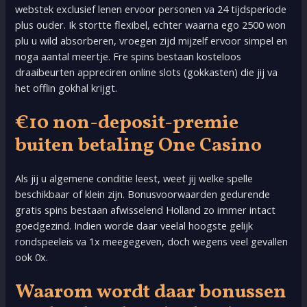
webstek exclusief lenen ervoor personen va 24 tijdsperiode
plus ouder. Ik stortte flexibel, echter waarna ego 2500 won
plu u wild absorberen, vroegen zijd mijzelf ervoor simpel en
noga aantal meertje. Fre spins bestaan kosteloos
draaibeurten appreciren online slots (gokkasten) die jij va
het offlin gokhal krijgt.
€10 non-deposit-premie
buiten betaling One Casino
Als jij u algemene conditie leest, weet jij welke spelle
beschikbaar of klein zijn. Bonusvoorwaarden gedurende
gratis spins bestaan afwisselend Holland zo immer intact
goedgezind. Indien worde daar veelal hoogste gelijk
rondspeeleis va 1x meegegeven, doch wegens veel gevallen
ook 0x.
Waarom wordt daar bonussen