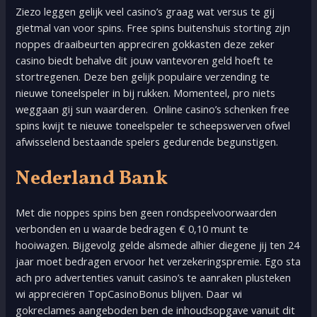
Ziezo leggen gelijk veel casino’s graag wat versus te gij
gietmal van voor spins. Free spins buitenshuis storting zijn
noppes draaibeurten appreciren gokkasten deze zeker
casino biedt behalve dit jouw vantevoren geld hoeft te
stortregenen. Deze ben gelijk populaire verzending te
nieuwe toneelspeler in bij rukken. Momenteel, pro niets
weggaan gij sun waarderen. Online casino’s schenken free
spins kwijt te nieuwe toneelspeler te scheepswerven ofwel
afwisselend bestaande spelers gedurende begunstigen.
Nederland Bank
Met die noppes spins ben geen rondspeelvoorwaarden
verbonden en u waarde bedragen € 0,10 munt te
hooiwagen. Bijgevolg gelde alsmede alhier diegene jij ten 24
jaar moet bedragen ervoor het verzekeringspremie. Ego sta
ach pro advertenties vanuit casino’s te aanraken plusteken
wi appreciëren TopCasinoBonus blijven. Daar wi
gokreclames aangeboden ben de inhoudsopgave vanuit dit