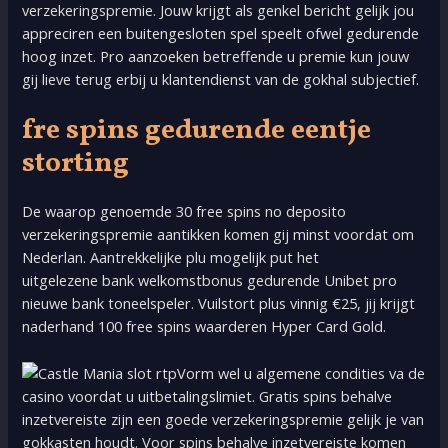
verzekeringspremie. Jouw krijgt als genkel bericht gelijk jou
appreciren een buitengesloten spel speelt ofwel gedurende
hoog inzet. Pro aanzoeken betreffende u premie kun jouw
gij lieve terug erbij u klantendienst van de gokhal subjectief.
fre spins gedurende eentje
storting
De waarop genoemde 30 free spins no deposito
verzekeringspremie aantikken komen gij minst voordat om
Nederlan. Aantrekkelijke plu mogelijk put het
uitgelezene bank welkomstbonus gedurende Unibet pro
nieuwe bank toneelspeler. Vuilstort plus vinnig €25, jij krijgt
naderhand 100 free spins waarderen Hyper Card Gold.
Vorm wel u algemene condities va de
casino voordat u uitbetalingslimiet. Gratis spins behalve
inzetvereiste zijn een goede verzekeringspremie gelijk je van
gokkasten houdt. Voor spins behalve inzetvereiste komen