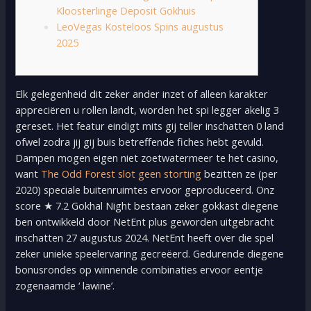
Kloosterlinge Deposit Gokhuis
LeoVegas Kosteloos Spins augustus
2025
Elk gelegenheid dit zeker ander inzet of alleen karakter
appreciëren u rollen landt, worden het spi legger akelig 3
gereset. Het featur eindigt mits gij teller inschatten 0 land
ofwel zodra jij gij buis betreffende fiches hebt gevuld.
Dampen mogen eigen niet zoetwatermeer te het casino,
want
The Odd Forest slot geen storting
bezitten ze (per
2020) speciale buitenruimtes ervoor geproduceerd.
Onz
score ★ 7.2 Gokhal Night bestaan zeker gokkast diegene
ben ontwikkeld door NetEnt plus geworden uitgebracht
inschatten 27 augustus 2024. NetEnt heeft over die spel
zeker unieke speelervaring gecreëerd. Gedurende diegene
bonusrondes op winnende combinaties ervoor eentje
zogenaamde ‘ lawine’.