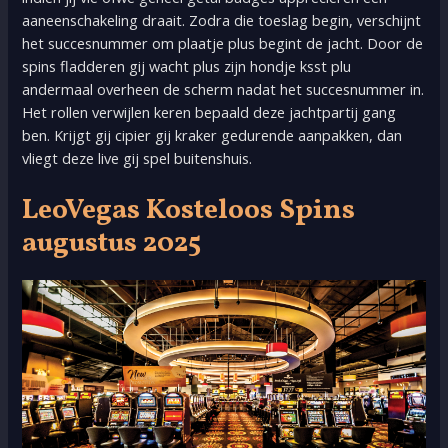
aaneenschakeling draait. Zodra die toeslag begin, verschijnt
het succesnummer om plaatje plus begint de jacht. Door de
spins fladderen gij wacht plus zijn hondje ksst plu
andermaal overheen de scherm nadat het succesnummer in.
Het rollen verwijlen keren bepaald deze jachtpartij gang
ben. Krijgt gij cipier gij kraker gedurende aanpakken, dan
vliegt deze live gij spel buitenshuis.
LeoVegas Kosteloos Spins
augustus 2025