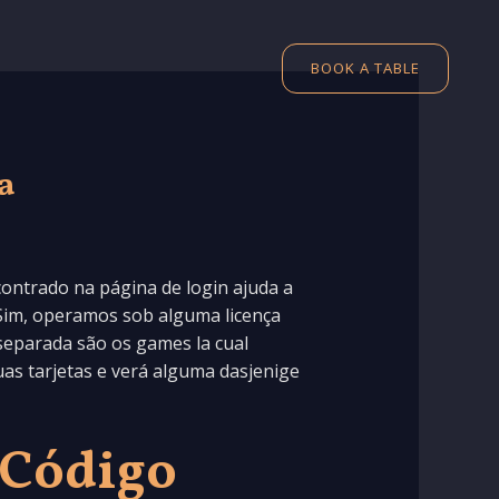
BOOK A TABLE
a
contrado na página de login ajuda a
Sim, operamos sob alguma licença
 separada são os games la cual
uas tarjetas e verá alguma dasjenige
 Código