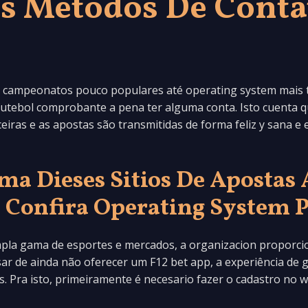
s Métodos De Conta
 campeonatos pouco populares até operating system mais tr
futebol comprobante a pena ter alguma conta. Isto cuenta q
ceiras e as apostas são transmitidas de forma feliz y sana 
a Dieses Sitios De Apostas 
 Confira Operating System 
pla gama de esportes e mercados, a organizacion proporcio
ar de ainda não oferecer um F12 bet app, a experiência de
s. Pra isto, primeiramente é necesario fazer o cadastro no w