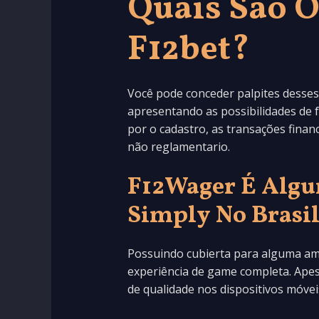
Quais São O
F12bet?
Você pode conceder palpites desses
apresentando as possibilidades de 
por o cadastro, as transações finan
não reglamentario.
F12Wager É Algum
Simply No Brasil
Possuindo cubierta para alguma am
experiência de game completa. Apes
de qualidade nos dispositivos móvei