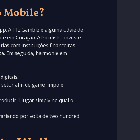
o Mobile?
App. A F12.Gamble é alguma odaie de
te em Curaçao. Além disto, investe
ias com instituições financeiras
onta. Em seguida, harmonie em
digitais.
 setor afin de game limpo e
roduzir 1 lugar simply no qual o
ariando por volta de two hundred