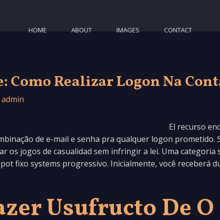
HOME
ABOUT
IMAGES
CONTACT
e: Como Realizar Logon Na Cont
y
admin
El recurso en
binação de e-mail e senha pra qualquer logon prometido. 
r os jogos de casualidad sem infringir a lei. Uma categoria
ot fixo systems progressivo. Inicialmente, você receberá d
zer Usufructo De O