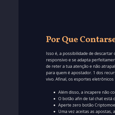
Por Que Contarse
Isso é, a possibilidade de descartar
responsivo e se adapta perfeitament
de reter a tua atenção e não atrapa
para quem é apostador. 1 dos recur
vivo. Afinal, os esportes eletrônic
Além disso, a incapere não c
O botão afin de tal chat está
Aperte zero botão Criptomoeda
Uma vez aceitas as apostas, 