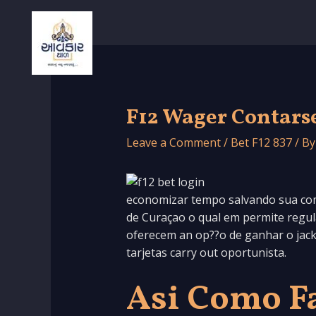
Skip
to
content
F12 Wager Contars
Leave a Comment
/
Bet F12 837
/ B
economizar tempo salvando sua com
de Curaçao o qual em permite regula
oferecem an op??o de ganhar o jackp
tarjetas carry out oportunista.
Asi Como Fa