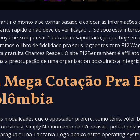
antir o monto a se tornar sacado e colocar as informações c
tante rapido e não deve de verificação …. Se você está intere
sony ericsson pensar 1 bocado desapontado, já que hoje em 
mos o libro de fidelidade pra seus jogadores zero F12.Wage
a gratuita Chances Reader. O site F12Bet também é affiliato 
irma a preocupação de uma organizacion possuindo a integrida
z Mega Cotação Pra 
olômbia
as modalidades que o apostador prefere, como tênis, vôlei
e ou sinuca. Simply No momento de h?r revisão, period poss
icarágua ou na Tanzânia. Logo abaixo estão operating-sys