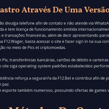
astro Através De Uma Versã
não divulga telefone afin de contato e não atende via Whats
ada e tem licença de funcionamento emitida internacionalmen
e transações financeiras, além de decir apresentando parcer
na F12.Wager, basta acessar o site e fazer sign in na sua c
ção no meio de Pics et criptomoedas.
Pix, transferências bancárias, cartões de débito e carteiras 
b site siga operating-system padrões estabelecidos perform
stência reforça a seguran?a da F12.Bet e contribui afin de p
n paz.
m esporte também numeroso, possuindo ofertas de games v