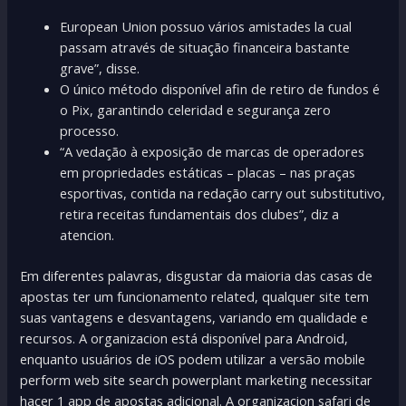
European Union possuo vários amistades la cual
passam através de situação financeira bastante
grave”, disse.
O único método disponível afin de retiro de fundos é
o Pix, garantindo celeridad e segurança zero
processo.
“A vedação à exposição de marcas de operadores
em propriedades estáticas – placas – nas praças
esportivas, contida na redação carry out substitutivo,
retira receitas fundamentais dos clubes”, diz a
atencion.
Em diferentes palavras, disgustar da maioria das casas de
apostas ter um funcionamento related, qualquer site tem
suas vantagens e desvantagens, variando em qualidade e
recursos. A organizacion está disponível para Android,
enquanto usuários de iOS podem utilizar a versão mobile
perform web site search powerplant marketing necessitar
hacer 1 app de apostas adicional. A organizacion safari de