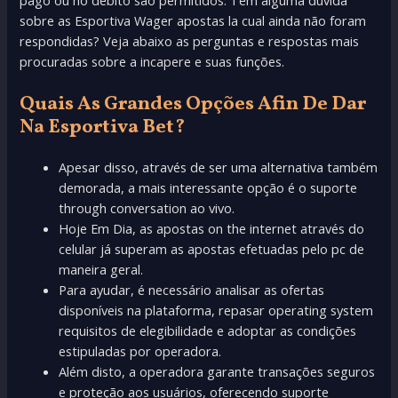
pago ou no débito são permitidos. Tem alguma dúvida
sobre as Esportiva Wager apostas la cual ainda não foram
respondidas? Veja abaixo as perguntas e respostas mais
procuradas sobre a incapere e suas funções.
Quais As Grandes Opções Afin De Dar
Na Esportiva Bet?
Apesar disso, através de ser uma alternativa também
demorada, a mais interessante opção é o suporte
through conversation ao vivo.
Hoje Em Dia, as apostas on the internet através do
celular já superam as apostas efetuadas pelo pc de
maneira geral.
Para ayudar, é necessário analisar as ofertas
disponíveis na plataforma, repasar operating system
requisitos de elegibilidade e adoptar as condições
estipuladas por operadora.
Além disto, a operadora garante transações seguros
e proteção aos usuários, oferecendo suporte