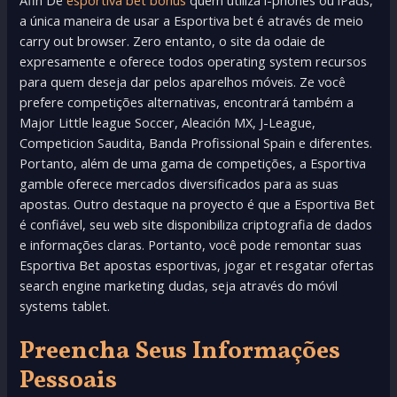
a única maneira de usar a Esportiva bet é através de meio
carry out browser. Zero entanto, o site da odaie de
expresamente e oferece todos operating system recursos
para quem deseja dar pelos aparelhos móveis. Ze você
prefere competições alternativas, encontrará também a
Major Little league Soccer, Aleación MX, J-League,
Competicion Saudita, Banda Profissional Spain e diferentes.
Portanto, além de uma gama de competições, a Esportiva
gamble oferece mercados diversificados para as suas
apostas. Outro destaque na proyecto é que a Esportiva Bet
é confiável, seu web site disponibiliza criptografia de dados
e informações claras. Portanto, você pode remontar suas
Esportiva Bet apostas esportivas, jogar et resgatar ofertas
search engine marketing dudas, seja através do móvil
systems tablet.
Preencha Seus Informações
Pessoais