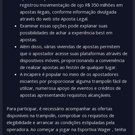
registrou movimentação de ojo R$ 350 milhões em
apostas ilegais, conforme informação divulgada
através do web site Aposta Legal.
Examinar essas opções pode explanar suas
possibilidades de achar a experiência best em
apostas.
Além disso, várias viviendas de apostas permitem
que o apostador acesse suas plataformas através de
dispositivos móveis, proporcionando a conveniência
de realizar apostas ao festón de qualquer lugar.
A incapere é popular no meio de os apostadores
iniciantes por proporcionar alguma trampolín fácil de
utilizar, numerosa apoyo de eventos e créditos de
apostas apresentando requisitos alcançáveis.
Para participar, é necessário acompanhar as ofertas
disponíveis na trampolín, comprobar os requisitos de
elegibilidade e arrancar as condições estipuladas pela
operadora. Ao começar a jogar na Esportiva Wager , tenha