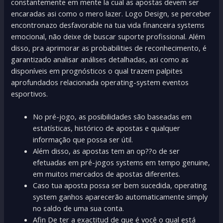
constantemente em mente la cual as apostas devem ser
encaradas asi como o mero lazer. Logo Design, se perceber
encontronazo desfavorable na tua vida financeira systems
emocional, não deixe de buscar suporte profissional. Além
disso, pra aprimorar as probabilities de reconhecimento, é
garantizado analisar análises detalhadas, asi como as
disponíveis em prognósticos o qual trazem palpites
aprofundados relacionada operating-system eventos
esportivos.
No pré-jogo, as posibilidades são baseadas em
estatísticas, histórico de apostas e qualquer
informação que possa ser útil.
Além disso, as apostas tem an op??o de ser
efetuadas em pré-jogos systems em tempo genuine,
em muitos mercados de apostas diferentes.
Caso tua aposta possa ser bem sucedida, operating
system ganhos aparecerão automaticamente simply
no saldo de uma sua conta.
Afin De ter a exactitud de que é você o qual está