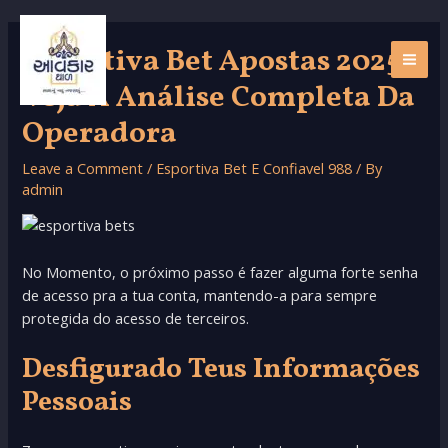
Skip
to
Esportiva Bet Apostas 2025:
content
MAI
Veja A Análise Completa Da
ME
Operadora
Leave a Comment
/
Esportiva Bet E Confiavel 988
/ By
admin
No Momento, o próximo passo é fazer alguma forte senha
de acesso pra a tua conta, mantendo-a para sempre
protegida do acesso de terceiros.
Desfigurado Teus Informações
Pessoais