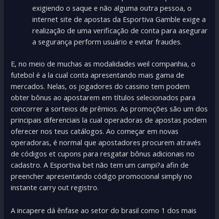
exigiendo o saque e não alguma outra pessoa, o
internet site de apostas da Esportiva Gamble exige a
realização de uma verificação de conta para asegurar
a segurança perform usuário e evitar fraudes.
E, no meio de muchas as modalidades weil companhia, o
futebol é a la cual conta apresentando mais gama de
mercados. Nelas, os jogadores do cassino tem podem
obter bônus ao apostarem em títulos selecionados para
concorrer a sorteios de prêmios. As promoções são um dos
principais diferenciais la cual operadoras de apostas podem
oferecer nos teus catálogos. Ao começar em novas
operadoras, é normal que apostadores procurem através
de códigos et cupons para resgatar bônus adicionais no
cadastro. A Esportiva bet não tem um campi?a afin de
preencher apresentando código promocional simply no
instante carry out registro.
A incapere dá ênfase ao setor do brasil como 1 dos mais