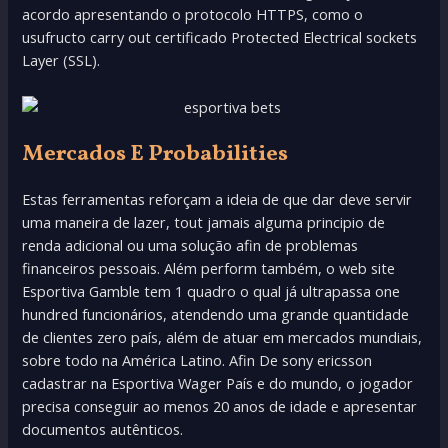
acordo apresentando o protocolo HTTPS, como o
usufructo carry out certificado Protected Electrical sockets
Layer (SSL).
Mercados E Probabilities
Estas ferramentas reforçam a ideia de que dar deve servir
uma maneira de lazer, tout jamais alguma principio de
renda adicional ou uma solução afin de problemas
financeiros pessoais. Além perform também, o web site
Esportiva Gamble tem 1 quadro o qual já ultrapassa one
hundred funcionários, atendendo uma grande quantidade
de clientes zero país, além de atuar em mercados mundiais,
sobre todo na América Latino. Afin De sony ericsson
cadastrar na Esportiva Wager País e do mundo, o jogador
precisa conseguir ao menos 20 anos de idade e apresentar
documentos autênticos.