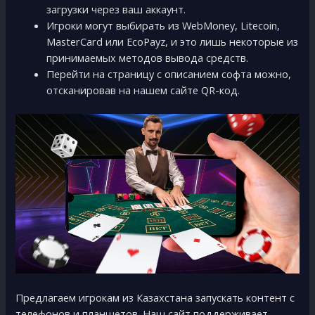
загрузки через ваш аккаунт.
Игроки могут выбирать из WebMoney, Litecoin,
MasterCard или EcoPayz, и это лишь некоторые из
принимаемых методов вывода средств.
Перейти на страницу с описанием софта можно,
отсканировав на нашем сайте QR-код.
Предлагаем игрокам из Казахстана запускать контент с
телефонов и планшетов. Наш сайт поддерживает