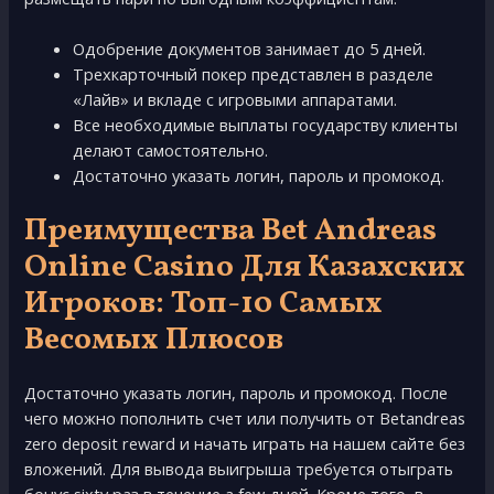
Одобрение документов занимает до 5 дней.
Трехкарточный покер представлен в разделе
«Лайв» и вкладе с игровыми аппаратами.
Все необходимые выплаты государству клиенты
делают самостоятельно.
Достаточно указать логин, пароль и промокод.
Преимущества Bet Andreas
Online Casino Для Казахских
Игроков: Топ-10 Самых
Весомых Плюсов
Достаточно указать логин, пароль и промокод. После
чего можно пополнить счет или получить от Betandreas
zero deposit reward и начать играть на нашем сайте без
вложений. Для вывода выигрыша требуется отыграть