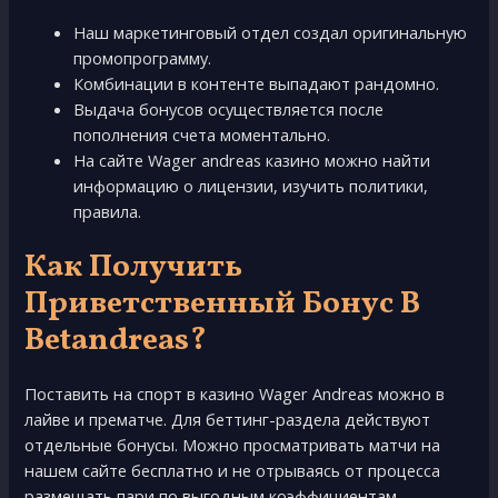
Наш маркетинговый отдел создал оригинальную
промопрограмму.
Комбинации в контенте выпадают рандомно.
Выдача бонусов осуществляется после
пополнения счета моментально.
На сайте Wager andreas казино можно найти
информацию о лицензии, изучить политики,
правила.
Как Получить
Приветственный Бонус В
Betandreas?
Поставить на спорт в казино Wager Andreas можно в
лайве и прематче. Для беттинг-раздела действуют
отдельные бонусы. Можно просматривать матчи на
нашем сайте бесплатно и не отрываясь от процесса
размещать пари по выгодным коэффициентам.