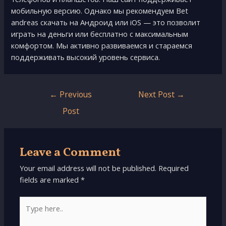
мобильную версию. Однако мы рекомендуем Bet
andreas скачать на Андроид или iOS — это позволит
играть на деньги или бесплатно с максимальным
комфортом. Мы активно развиваемся и стараемся
поддерживать высокий уровень сервиса.
Post
←
Previous
Next Post
→
navigation
Post
Leave a Comment
Your email address will not be published.
Required
fields are marked
*
Type
here..