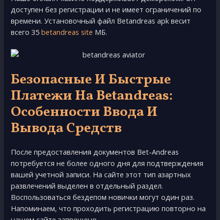
доступен без регистрации и не имеет ограничений по
времени. Установочный файл Betandreas apk весит
всего 35
betandreas site
МБ.
Безопасные И Быстрые
Платежи На Betandreas:
Особенности Ввода И
Вывода Средств
После предоставления документов Bet-Andreas
потребуется не более одного дня для подтверждения
вашей учетной записи. На сайте этот тип азартных
развлечений выделен в отдельный раздел.
Воспользоваться бездепом новички могут один раз.
Напоминаем, что проходить регистрацию повторно на
нашем сайте запрещено.