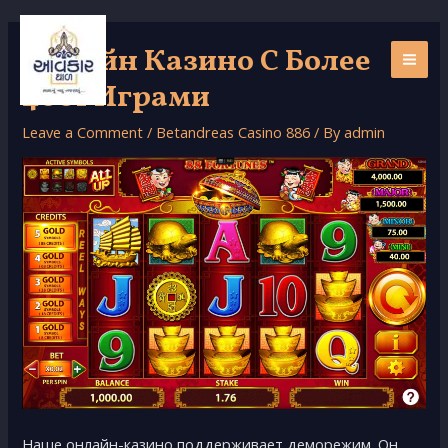
Skip
to
Онлайн Казино С Более
content
MAI
4001 Играми
ME
Leave a Comment
/
Betandreas Casino 886
/ By
admin
Наше онлайн-казино поддерживает деморежим. Он