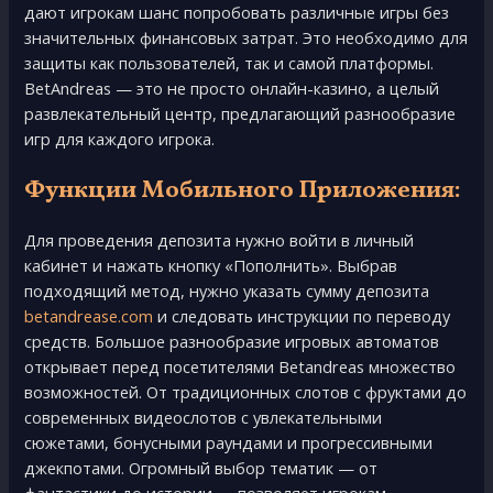
дают игрокам шанс попробовать различные игры без
значительных финансовых затрат. Это необходимо для
защиты как пользователей, так и самой платформы.
BetAndreas — это не просто онлайн-казино, а целый
развлекательный центр, предлагающий разнообразие
игр для каждого игрока.
Функции Мобильного Приложения:
Для проведения депозита нужно войти в личный
кабинет и нажать кнопку «Пополнить». Выбрав
подходящий метод, нужно указать сумму депозита
betandrease.com
и следовать инструкции по переводу
средств. Большое разнообразие игровых автоматов
открывает перед посетителями Betandreas множество
возможностей. От традиционных слотов с фруктами до
современных видеослотов с увлекательными
сюжетами, бонусными раундами и прогрессивными
джекпотами. Огромный выбор тематик — от