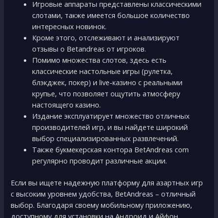
Игровые аппараты представлены классическими
слотами, также имеется большое количество
интересных новинок.
Кроме этого, отслеживают и анализируют
отзывы о Betandreas от игроков.
Помимо множества слотов, здесь есть
классические настольные игры (рулетка,
блэкджек, покер) и live-казино с реальными
крупье, что позволяет ощутить атмосферу
настоящего казино.
Издание эксплуатирует множество отличных
производителей игр, и вы найдете широкий
выбор специализированных развлечений.
Также букмекерская контора BetAndreas com
регулярно проводит различные акции.
Если вы ищете надежную платформу для азартных игр
с высоким уровнем удобства, BetAndreas – отличный
выбор. Благодаря своему мобильному приложению,
доступному для установки на Андроид и Айфон,