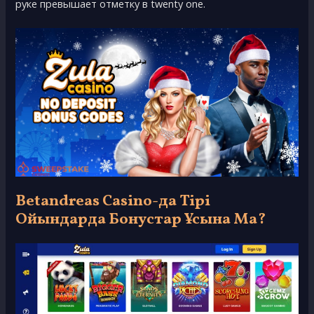
руке превышает отметку в twenty one.
Betandreas Casino-да Тірі
Ойындарда Бонустар Ұсына Ма?