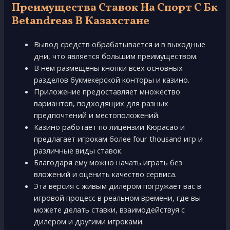
Преимущества Ставок На Спорт С Бк
Betandreas В Казахстане
Вывод средств обрабатывается и в выходные
дни, что является большим преимуществом.
В нем размещены кнопки всех основных
разделов букмекерской конторы и казино.
Приложение предоставляет множество
вариантов, подходящих для разных
предпочтений и местоположений.
Казино работает по лицензии Кюрасао и
предлагает игрокам более four thousand игр и
различные виды ставок.
Благодаря ему можно начать играть без
вложений и оценить качество сервиса.
Эта версия с живым дилером погружает вас в
игровой процесс в реальном времени, где вы
можете делать ставки, взаимодействуя с
дилером и другими игроками.