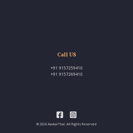
Call US
+91 9157259410
+91 9157269410
© 2026 AavkarThal. All Rights Reserved