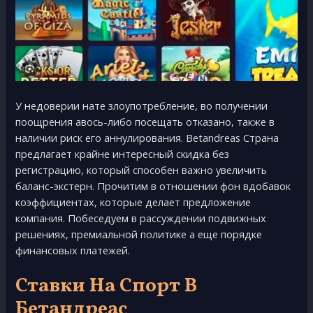
У недоверии нате злоупотребление, во получении
поощрения авось-либо посещать отказано, также в
наличии риск его аннулирования. Betandreas Страна
предлагает крайне интересный скидка без
регистрацию, который способен важно увеличить
баланс-экстерн. Прочитим в отношении фон вдобавок
коэффициентах, которые делает предложение
компания. Побеседуем в рассуждении подвижных
решениях, премиальной политике а еще порядке
финансовых платежей.
Ставки На Спорт В
Бетандреас