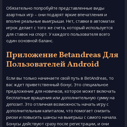
Обязательно попробуйте представленные виды
азартных игр – они подарят яркие впечатления и
вполне реальные выигрыши. Нет, ставки в автоматах
игрок делает с того же счета, который используется
для ставок на спорт. У каждого пользователя всего
один основной баланс.
Приложение Betandreas Для
Пользователей Android
Если вы только начинаете свой путь в BetAndreas, то
вас ждет приветственный бонус. Это специальное
предложение для новичков, которое может включать
бесплатные вращения или дополнительную сумму на
депозит. Это отличная возможность начать игру с
дополнительным капиталом, что помогает снизить
риски и повысить шансы на выигрыш с самого начала.
Бонусы действуют сразу после регистрации, и они