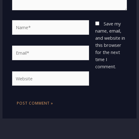
Name*
Save my
name, email,
and website in
this browser
Email*
for the next
time I
comment.
Website