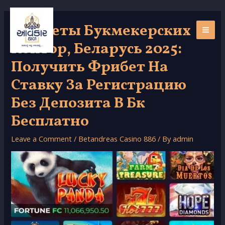
Skip
to
Фрибеты Букмекерских
content
MAI
Контор, Беларусь 2025:
ME
Получить Фрибет На
Ставку За Регистрацию
Без Депозита В Бк
Бесплатно
Leave a Comment
/
Betandreas Casino 886
/ By
admin