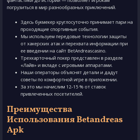
фантастики до истории — позволяет игрокам
погрузиться в мир разнообразных приключений.
Здесь букмекер круглосуточно принимает пари на
проходящие спортивные события.
Мы используем передовые технологии защиты
от хакерских атак и перехвата информации при
ее введении на сайт BetAndreascasino.
Трехкарточный покер представлен в разделе
«Лайв» и вкладе с игровыми аппаратами.
Наши операторы объяснят детали и дадут
советы по комфортной игре в приложении.
За это мы начислим 12-15 % от ставок
привлеченных посетителей.
Преимущества
Использования Betandreas
Apk