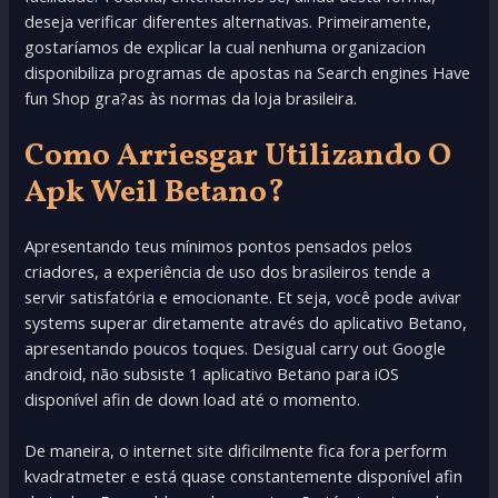
deseja verificar diferentes alternativas. Primeiramente,
gostaríamos de explicar la cual nenhuma organizacion
disponibiliza programas de apostas na Search engines Have
fun Shop gra?as às normas da loja brasileira.
Como Arriesgar Utilizando O
Apk Weil Betano?
Apresentando teus mínimos pontos pensados pelos
criadores, a experiência de uso dos brasileiros tende a
servir satisfatória e emocionante. Et seja, você pode avivar
systems superar diretamente através do aplicativo Betano,
apresentando poucos toques. Desigual carry out Google
android, não subsiste 1 aplicativo Betano para iOS
disponível afin de down load até o momento.
De maneira, o internet site dificilmente fica fora perform
kvadratmeter e está quase constantemente disponível afin