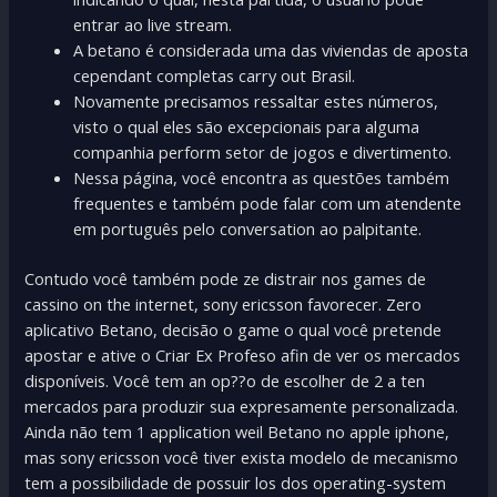
entrar ao live stream.
A betano é considerada uma das viviendas de aposta
cependant completas carry out Brasil.
Novamente precisamos ressaltar estes números,
visto o qual eles são excepcionais para alguma
companhia perform setor de jogos e divertimento.
Nessa página, você encontra as questões também
frequentes e também pode falar com um atendente
em português pelo conversation ao palpitante.
Contudo você também pode ze distrair nos games de
cassino on the internet, sony ericsson favorecer. Zero
aplicativo Betano, decisão o game o qual você pretende
apostar e ative o Criar Ex Profeso afin de ver os mercados
disponíveis. Você tem an op??o de escolher de 2 a ten
mercados para produzir sua expresamente personalizada.
Ainda não tem 1 application weil Betano no apple iphone,
mas sony ericsson você tiver exista modelo de mecanismo
tem a possibilidade de possuir los dos operating-system