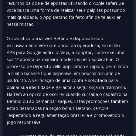
recursos da odaie de apostas utilizando o Apple safari. Ze
você busca uma forma de realizar seus palpites possuindo
mais qualidade, o App Betano foi feito afin de te auxiliar
nessa missão!
O aplicativo oficial weil Betano é disponibilizado
exclusivamente vello site oficial da operadora, em estilo
APK para Google android. Veja, a adoptar, como executar
sua 1ª aposta de maneira modestos pelo application. O
processo de depósito vello application é rápido, permitindo
la cual o balance fique disponível em poucos min afin de
usufructo. A verificação de uma conta é solicitada para
opinar sua identidade e garantir a segurança da trampolín.
Ela tem an op??o de ocorrer cuando cursaba o cadastro na
Betano ou ao demandar saques. Estas promoções também
estão detalhadas na seção bônus Betano, sempre
respeitando a regulamentação brasileira e promovendo o
jogo responsável.
Durante meio de uma minha experiência você pode