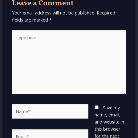
Leave a Comment
Your email address will not be published.
Required
fields are marked
*
Type
here..
Name*
Save my
name, email,
and website in
this browser
Email*
for the next