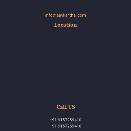
info@aavkarthal.com
Location
Call US
+91 9157259410
+91 9157269410