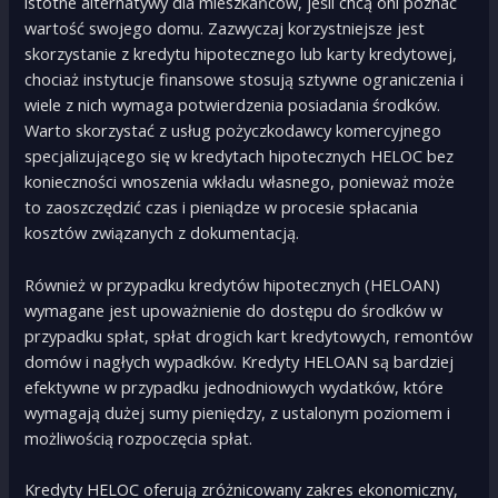
istotne alternatywy dla mieszkańców, jeśli chcą oni poznać
wartość swojego domu. Zazwyczaj korzystniejsze jest
skorzystanie z kredytu hipotecznego lub karty kredytowej,
chociaż instytucje finansowe stosują sztywne ograniczenia i
wiele z nich wymaga potwierdzenia posiadania środków.
Warto skorzystać z usług pożyczkodawcy komercyjnego
specjalizującego się w kredytach hipotecznych HELOC bez
konieczności wnoszenia wkładu własnego, ponieważ może
to zaoszczędzić czas i pieniądze w procesie spłacania
kosztów związanych z dokumentacją.
Również w przypadku kredytów hipotecznych (HELOAN)
wymagane jest upoważnienie do dostępu do środków w
przypadku spłat, spłat drogich kart kredytowych, remontów
domów i nagłych wypadków. Kredyty HELOAN są bardziej
efektywne w przypadku jednodniowych wydatków, które
wymagają dużej sumy pieniędzy, z ustalonym poziomem i
możliwością rozpoczęcia spłat.
Kredyty HELOC oferują zróżnicowany zakres ekonomiczny,