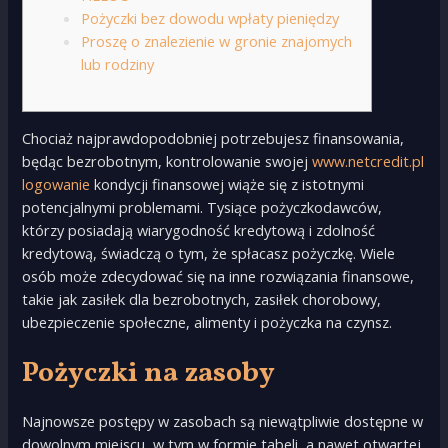
Pożyczki bez dowodu wpłaty pieniędzy
Proszę o znalezienie w gronie znajomych
lub rodziny
Chociaż najprawdopodobniej potrzebujesz finansowania,
będąc bezrobotnym, kontrolowanie swojej
www.netcredit.pl
logowanie
kondycji finansowej wiąże się z istotnymi
potencjalnymi problemami. Tysiące pożyczkodawców,
którzy posiadają wiarygodność kredytową i zdolność
kredytową, świadczą o tym, że spłacasz pożyczkę.
Wiele
osób może zdecydować się na inne rozwiązania finansowe,
takie jak zasiłek dla bezrobotnych, zasiłek chorobowy,
ubezpieczenie społeczne, alimenty i pożyczka na czynsz.
Pożyczki na zasoby
Najnowsze postępy w zasobach są niewątpliwie dostępne w
dowolnym miejscu, w tym w formie tabeli, a nawet otwartej