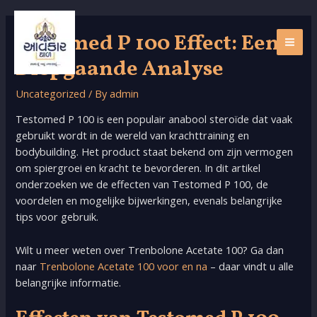
Skip
to
Testomed P 100 Effect: Een
content
MAI
Diepgaande Analyse
ME
Uncategorized
/ By
admin
Testomed P 100 is een populair anabool steroïde dat vaak
gebruikt wordt in de wereld van krachttraining en
bodybuilding. Het product staat bekend om zijn vermogen
om spiergroei en kracht te bevorderen. In dit artikel
onderzoeken we de effecten van Testomed P 100, de
voordelen en mogelijke bijwerkingen, evenals belangrijke
tips voor gebruik.
Wilt u meer weten over Trenbolone Acetate 100? Ga dan
naar
Trenbolone Acetate 100 voor en na
– daar vindt u alle
belangrijke informatie.