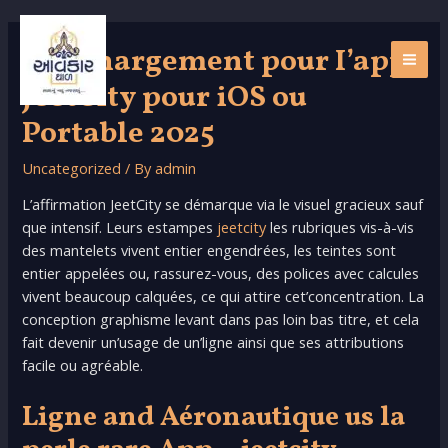
Skip
to
Téléchargement pour I’app
content
MAI
JeetCity pour iOS ou
ME
Portable 2025
Uncategorized
/ By
admin
L’affirmation JeetCity se démarque via le visuel gracieux sauf
que intensif. Leurs estampes
jeetcity
les rubriques vis-à-vis
des mantelets vivent entier engendrées, les teintes sont
entier appelées ou, rassurez-vous, des polices avec calcules
vivent beaucoup calquées, ce qui attire cet’concentration.
La
conception graphisme levant dans pas loin bas titre, et cela
fait devenir un’usage de un’ligne ainsi que ses attributions
facile ou agréable.
Ligne and Aéronautique us la