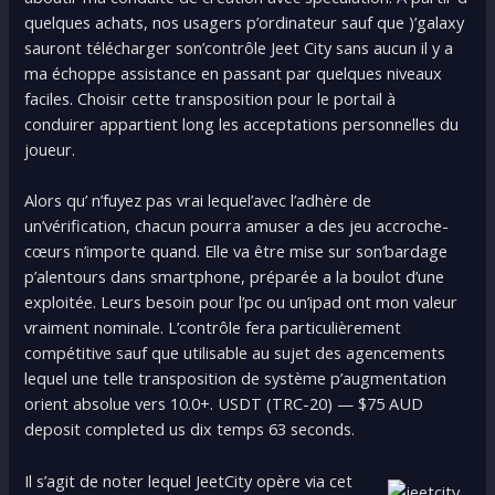
quelques achats, nos usagers p’ordinateur sauf que )’galaxy
sauront télécharger son’contrôle Jeet City sans aucun il y a
ma échoppe assistance en passant par quelques niveaux
faciles. Choisir cette transposition pour le portail à
conduirer appartient long les acceptations personnelles du
joueur.
Alors qu’ n’fuyez pas vrai lequel’avec l’adhère de
un’vérification, chacun pourra amuser a des jeu accroche-
cœurs n’importe quand. Elle va être mise sur son’bardage
p’alentours dans smartphone, préparée a la boulot d’une
exploitée. Leurs besoin pour l’pc ou un’ipad ont mon valeur
vraiment nominale. L’contrôle fera particulièrement
compétitive sauf que utilisable au sujet des agencements
lequel une telle transposition de système p’augmentation
orient absolue vers 10.0+. USDT (TRC-20) — $75 AUD
deposit completed us dix temps 63 seconds.
Il s’agit de noter lequel JeetCity opère via cet