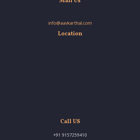
Mail Us
info@aavkarthal.com
Location
Call US
+91 9157259410