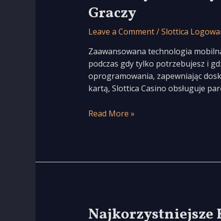
Graczy
Leave a Comment
/
Slottica Logowa
Zaawansowana technologia mobilna 
podczas gdy tylko potrzebujesz i gd
oprogramowania, zapewniając doskon
kartą, Slottica Casino obsługuje par
Ekskluzywne
Read More »
Kasyno
Online
Wraz
Z
Bonusami
Gwoli
Rodzimych
Najkorzystniejsze
Graczy