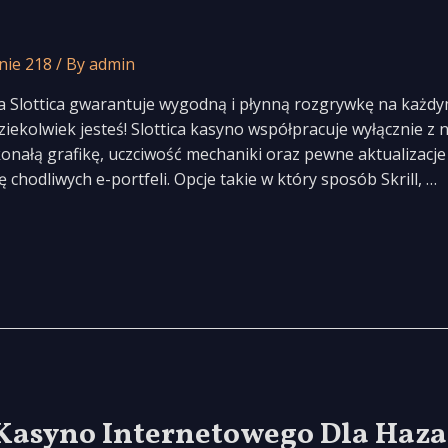
nie 218
/ By
admin
Slottica gwarantuje wygodną i płynną rozgrywkę na każdy
ziekolwiek jesteś! Slottica kasyno współpracuje wyłącznie 
ałą grafikę, uczciwość mechaniki oraz pewne aktualizacje
ę chodliwych e-portfeli. Opcje takie w który sposób Skrill, …
 Kasyno Internetowego Dla Haza