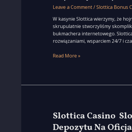
Leave a Comment
/
Slottica Bonus 
W kasynie Slottica wierzymy, że ho
skrupulatnie stworzyliśmy skompli
bukmachera internetowego. Slottic
rozwiązaniami, wsparciem 24/7 i cz
Najkorzystniejsze
Read More »
Kasyno
Internetowego
Dla
Hazardzistów!
Slottica Casino ️ 
Depozytu Na Oficja