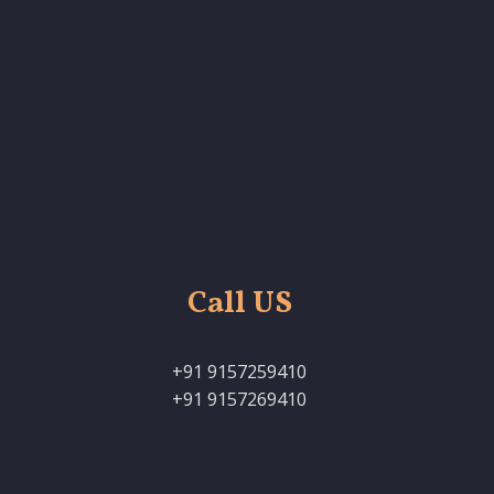
Call US
+91 9157259410
+91 9157269410