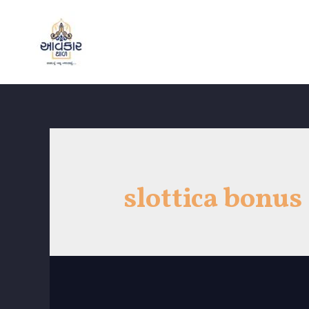
Skip
to
content
slottica bonus