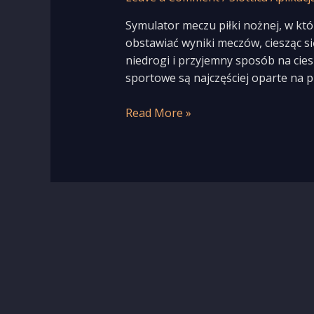
Stronie
Symulator meczu piłki nożnej, w k
obstawiać wyniki meczów, ciesząc s
niedrogi i przyjemny sposób na ci
sportowe są najczęściej oparte na p
Slottica
Read More »
Casino
Przez
Internet
Najkorzystniejsze
Kasyno
Online
W
Polsce