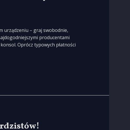
m urządzeniu – graj swobodnie,
z najdogodniejszymi producentami
 konsol. Oprócz typowych płatności
rdzistów!