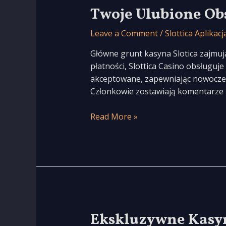
Twoje Ulubione Ob
Leave a Comment
/
Slottica Aplikac
Główne grunt kasyna Slotica zajmu
płatności, Slottica Casino obsługuj
akceptowane, zapewniając nowoczes
Członkowie zostawiają komentarze na
Twoje
Read More »
Ulubione
Obszar
Zabawy
Hazardowej
Online
W
Polsce
Ekskluzywne Kasy