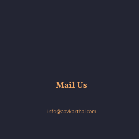
Mail Us
info@aavkarthal.com