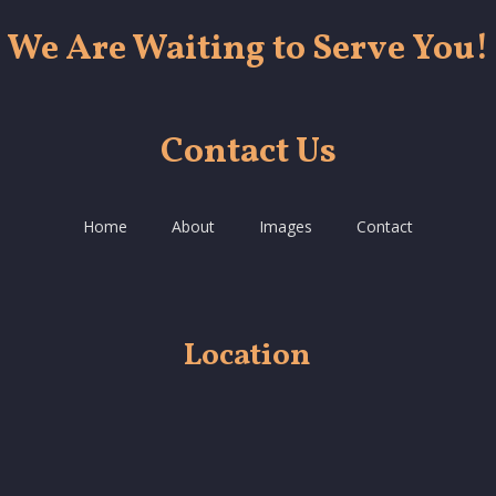
We Are Waiting to Serve You!
Contact Us
Home
About
Images
Contact
Location