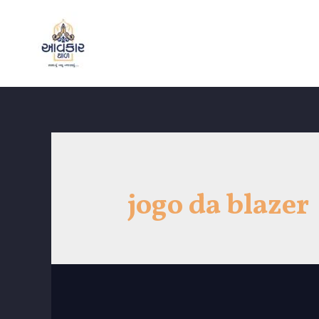
Skip
to
content
jogo da blazer