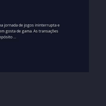
a jornada de jogos ininterrupta e
quem gosta de gama. As transações
depósito …