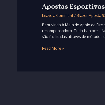
Apostas Esportivas
Leave a Comment
/
Blazer Aposta 9
Bem-vindo à Main de Apoio da Fire.c
recompensadora. Tudo isso acessível
são facilitadas através de métodos d
Apostas
Read More »
Esportivas
E
Cassinos
Online
No
Brasil