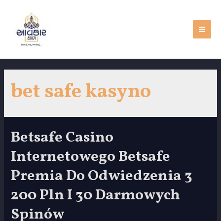
Skip
to
content
MAI
ME
bet safe kasyno
Betsafe Casino
Internetowego Betsafe
Premia Do Odwiedzenia 3
200 Pln I 30 Darmowych
Spinów