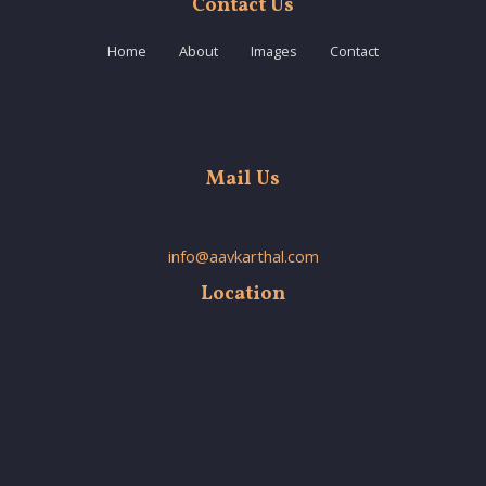
200
Contact Us
Pln
I
Home
About
Images
Contact
30
Darmowych
Spinów
Mail Us
info@aavkarthal.com
Location