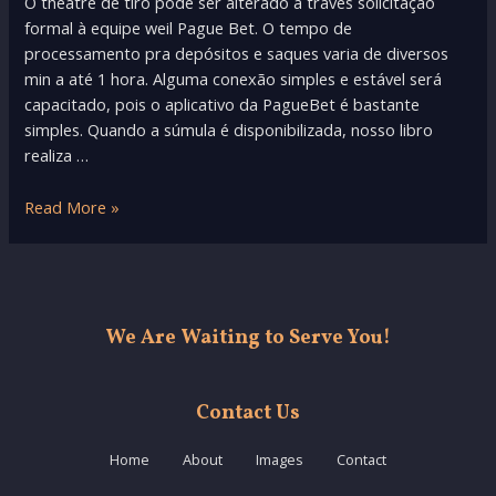
O théatre de tiro pode ser alterado a traves solicitação
formal à equipe weil Pague Bet. O tempo de
processamento pra depósitos e saques varia de diversos
min a até 1 hora. Alguma conexão simples e estável será
capacitado, pois o aplicativo da PagueBet é bastante
simples. Quando a súmula é disponibilizada, nosso libro
realiza …
Pague
Read More »
Bet:
A
Odaie
De
Apostas
We Are Waiting to Serve You!
Também
Confiã¡vel
E
Contact Us
íntegral
Home
About
Images
Contact