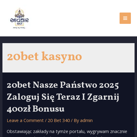
Skip
to
content
MAI
ME
20bet kasyno
20bet Nasze Państwo 2025
Zaloguj Się Teraz I Zgarnij
400zł Bonusu
Leave a Comment
/
20 Bet 340
/ By
admin
Obstawiając zakłady na tymże portalu, wygrywam znacznie