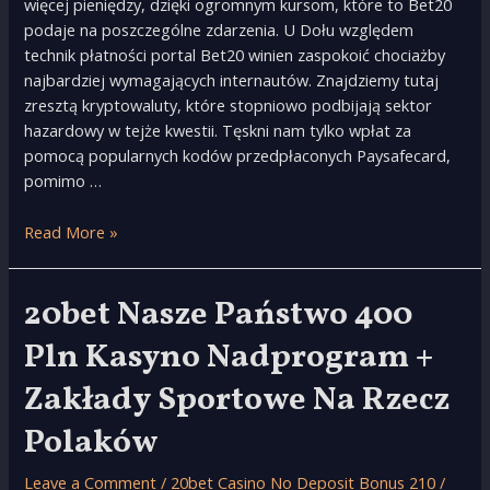
więcej pieniędzy, dzięki ogromnym kursom, które to Bet20
podaje na poszczególne zdarzenia. U Dołu względem
technik płatności portal Bet20 winien zaspokoić chociażby
najbardziej wymagających internautów. Znajdziemy tutaj
zresztą kryptowaluty, które stopniowo podbijają sektor
hazardowy w tejże kwestii. Tęskni nam tylko wpłat za
pomocą popularnych kodów przedpłaconych Paysafecard,
pomimo …
20bet
Read More »
Nasze
Państwo
20bet Nasze Państwo 400
2025
Zaloguj
Pln Kasyno Nadprogram +
Się
Teraz
Zakłady Sportowe Na Rzecz
I
Polaków
Zgarnij
400zł
Bonusu
Leave a Comment
/
20bet Casino No Deposit Bonus 210
/