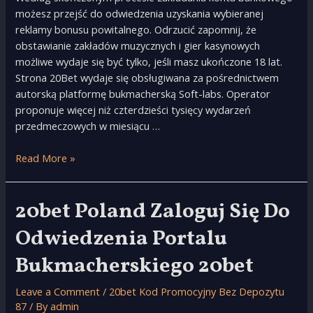
możesz przejść do odwiedzenia uzyskania wybieranej
reklamy bonusu powitalnego. Odrzucić zapomnij, że
obstawianie zakładów muzycznych i gier kasynowych
możliwe wydaje się być tylko, jeśli masz ukończone 18 lat.
Strona 20Bet wydaje się obsługiwana za pośrednictwem
autorską platformę bukmacherską Soft-labs. Operator
proponuje więcej niż czterdzieści tysięcy wydarzeń
przedmeczowych w miesiącu …
20bet
Read More »
Nasze
Państwo
20bet Poland Zaloguj Się Do
ᐉ
Kasyno
Odwiedzenia Portalu
Online
I
Bukmacherskiego 20bet
Zakłady
Sportowe
Leave a Comment
/
20bet Kod Promocyjny Bez Depozytu
2025
87
/ By
admin