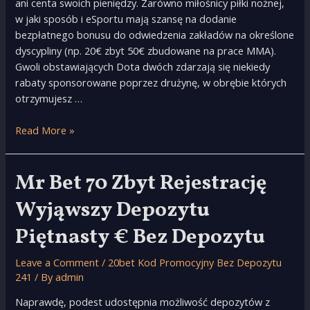
Bonusu
ani centa swoich pieniędzy. Zarówno miłośnicy piłki nożnej,
w jaki sposób i eSportu mają szansę na dodanie
bezpłatnego bonusu do odwiedzenia zakładów na określone
dyscypliny (np. 20€ zbyt 50€ zbudowane na prace MMA).
Gwoli obstawiających Dota dwóch zdarzają się niekiedy
rabaty sponsorowane poprzez drużynę, w obrębie których
otrzymujesz …
20bet
Read More »
Poglądy:
Co
Mr Bet 70 Zbyt Rejestrację
Myślą
O
Wyjąwszy Depozytu
Bukmacherze
20bet
Piętnasty € Bez Depozytu
Gracze?
Leave a Comment
/
20bet Kod Promocyjny Bez Depozytu
241
/ By
admin
Naprawdę, podest udostępnia możliwość depozytów z