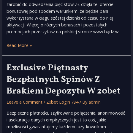
zarobić do odwiedzenia pięć stów ZŁ dzięki tej ofercie
bonusowej pod spodem warunkiem, że będzie pani
wykorzystana w ciągu szóstej dzionki od czasu do niej
aktywacji. Więcej o różnych bonusach i pozostałych
promocjach przeczytasz na polskiej stronie www bądź w …
Zakłady
Read More »
Bukmacherskie,
Prawny
Exclusive Piętnasty
Bukmacher
Internetowego
Bezpłatnych Spinów Z
Brakiem Depozytu W 20bet
Leave a Comment
/
20bet Login 794
/ By
admin
Bezpieczne płatności, szyfrowane połączenie, anonimowość
i asekuracja danych empirycznych jest to coś, jakie
możliwości gwarantujemy każdemu użytkownikom