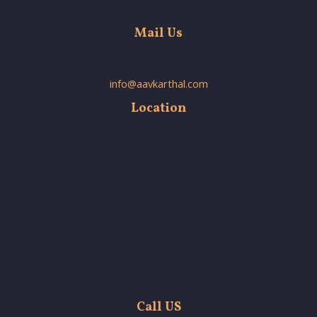
Mail Us
info@aavkarthal.com
Location
Call US