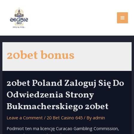
Skip
to
content
MAI
ME
20bet bonus
20bet Poland Zaloguj Się Do
Odwiedzenia Strony
Bukmacherskiego 20bet
Leave a Comment
/
20 Bet Casino 645
/ By
admin
Podmiot ten ma licencję Curacao Gambling Commission,