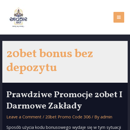
Skip
to
content
MAI
ME
20bet bonus bez
depozytu
Prawdziwe Promocje 20bet I
Darmowe Zakłady
Leave a Comment
/
20bet Promo Code 306
/ By
admin
Sposób użycia kodu bonusowego wydaje się w tym sytuacji