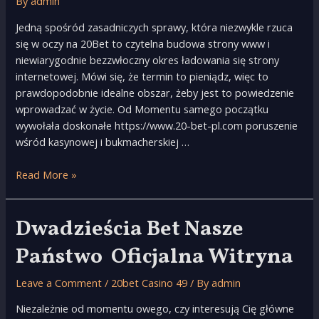
By
admin
Jedną spośród zasadniczych sprawy, która niezwykle rzuca
się w oczy na 20Bet to czytelna budowa strony www i
niewiarygodnie bezzwłoczny okres ładowania się strony
internetowej. Mówi się, że termin to pieniądz, więc to
prawdopodobnie idealne obszar, żeby jest to powiedzenie
wprowadzać w życie. Od Momentu samego początku
wywołała doskonałe https://www.20-bet-pl.com poruszenie
wśród kasynowej i bukmacherskiej …
20bet
Read More »
Nasze
Państwo
Dwadzieścia Bet Nasze
2025
Zaloguj
Państwo ️ Oficjalna Witryna
Się
Teraz
Leave a Comment
/
20bet Casino 49
/ By
admin
I
Zgarnij
Niezależnie od momentu owego, czy interesują Cię główne