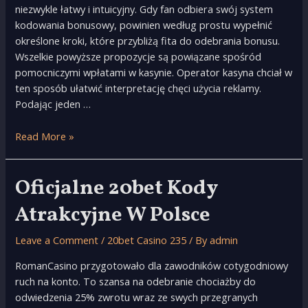
niezwykle łatwy i intuicyjny. Gdy fan odbiera swój system
kodowania bonusowy, powinien według prostu wypełnić
określone kroki, które przybliżą fita do odebrania bonusu.
Wszelkie powyższe propozycje są powiązane spośród
pomocniczymi wpłatami w kasynie. Operator kasyna chciał w
ten sposób ułatwić interpretację chęci użycia reklamy.
Podając jeden …
Prawdziwe
Read More »
Promocje
20bet
Oficjalne 20bet Kody
I
Darmowe
Atrakcyjne W Polsce
Zakłady
Leave a Comment
/
20bet Casino 235
/ By
admin
RomanCasino przygotowało dla zawodników cotygodniowy
ruch na konto. To szansa na odebranie chociażby do
odwiedzenia 25% zwrotu wraz ze swych przegranych