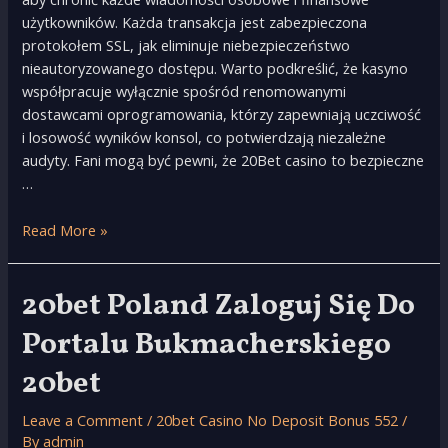
użytkowników. Każda transakcja jest zabezpieczona
protokołem SSL, jak eliminuje niebezpieczeństwo
nieautoryzowanego dostępu. Warto podkreślić, że kasyno
współpracuje wyłącznie spośród renomowanymi
dostawcami oprogramowania, którzy zapewniają uczciwość
i losowość wyników konsol, co potwierdzają niezależne
audyty. Fani mogą być pewni, że 20Bet casino to bezpieczne
…
20bet
Read More »
Bonus
Wyjąwszy
20bet Poland Zaloguj Się Do
Depozytu
Najlepsze
Portalu Bukmacherskiego
Bonusy
Kasyna
20bet
Leave a Comment
/
20bet Casino No Deposit Bonus 552
/
By
admin