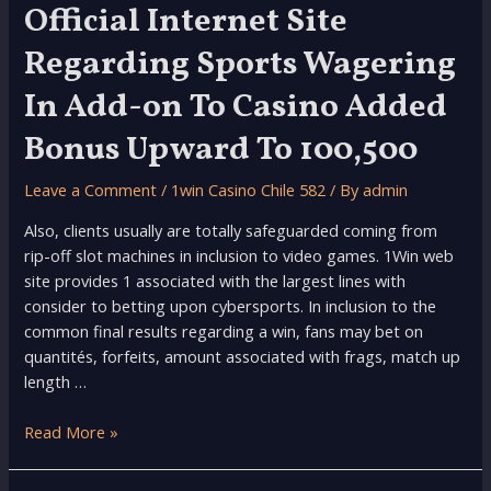
Official Internet Site
Site
In
Regarding Sports Wagering
India
1win
In Add-on To Casino Added
Online
Bonus Upward To 100,500
Gambling
Plus
Online
Leave a Comment
/
1win Casino Chile 582
/ By
admin
Casino
Also, clients usually are totally safeguarded coming from
2025
rip-off slot machines in inclusion to video games. 1Win web
site provides 1 associated with the largest lines with
consider to betting upon cybersports. In inclusion to the
common final results regarding a win, fans may bet on
quantités, forfeits, amount associated with frags, match up
length …
Official
Read More »
Internet
Site