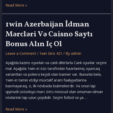
1win
Read More »
Azerbaycan
Rəsmi
1win Azerbaijan İdman
Veb
Saytı
Mərcləri Və Caisno Saytı
Giriş
Yüklə
Bonus Alın Iç Ol
Leave a Comment
/
1win Giris 421
/ By
admin
Aşağıda kazino oyunları və canlı dilerlərlə Canlı oyunlar seçimi
mal. Aşağıda 1win-in özü tərəfindən hazırlanmış oyuncaq
variantları və pokerə keçidi olan banner var. Bununla belə,
1win-in təmin etdiyi müxtəlif aram fəaliyyətlərinə
baxmayaraq, o, ilk növbədə bukmekerdir. Və onun lap
qiymətli üstünlüyü mərc ötrü mövcud olan ümumən idman
növlərinin lap uzun çeşididir. Seçim futbol və ya …
1win
Read More »