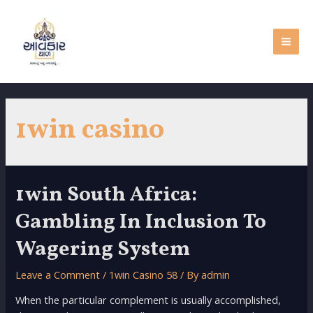
Skip
to
content
MAI
ME
1win casino
1win South Africa:
Gambling In Inclusion To
Wagering System
Leave a Comment
/
1win Casino 58
/ By
admin
When the particular complement is usually accomplished,