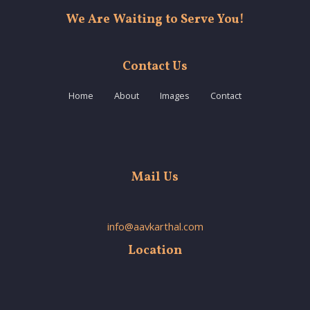
Site,
Sign
We Are Waiting to Serve You!
In,
Application
Get,
Contact Us
Aviator
Home
About
Images
Contact
Mail Us
info@aavkarthal.com
Location