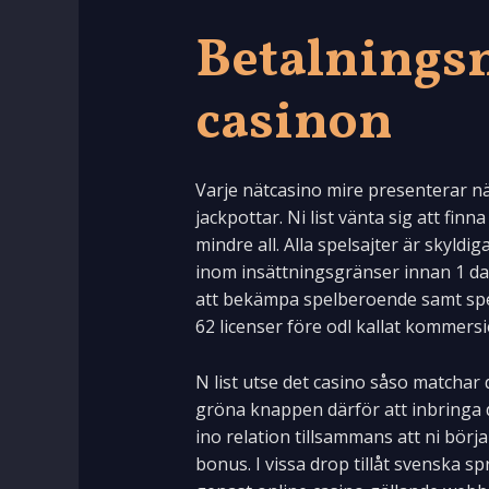
Betalnings
casinon
Varje nätcasino mire presenterar n
jackpottar. Ni list vänta sig att f
mindre all. Alla spelsajter är skyldi
inom insättningsgränser innan 1 da
att bekämpa spelberoende samt spe
62 licenser före odl kallat kommersie
N list utse det casino såso matchar
gröna knappen därför att inbringa 
ino relation tillsammans att ni börj
bonus. I vissa drop tillåt svenska 