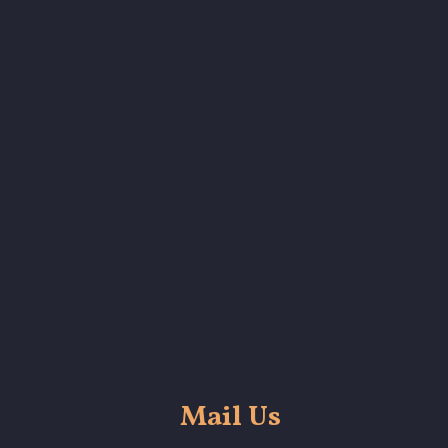
Mail Us