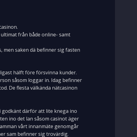
casinon.
t ultimat från både online- samt
, men saken dä befinner sig fasten
igast hälft före försvinna kunder.
person såsom loggar in. Idag befinner
tod. De flesta välkända nätcasinon
i godkänt därför att lite knega ino
ten ino det lan såsom casinot äger
lltsamman vårt innanmäte genomgår
er sam befinner sig trovärdig.