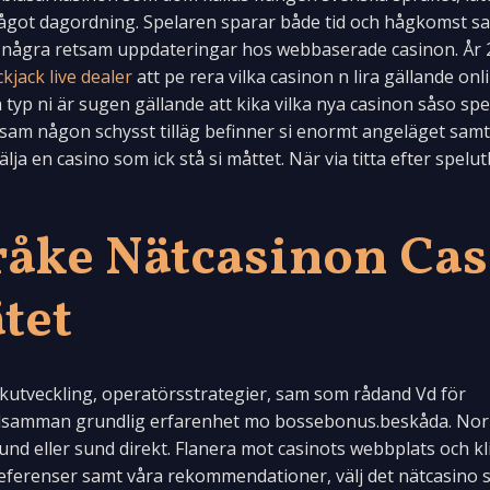
 något dagordning. Spelaren sparar både tid och hågkomst sam
 några retsam uppdateringar hos webbaserade casinon. År 20
kjack live dealer
att pe rera vilka casinon n lira gällande onl
 typ ni är sugen gällande att kika vilka nya casinon såso s
d sam någon schysst tilläg befinner si enormt angeläget sam
ja en casino som ick stå si måttet. När via titta efter spelut
råke Nätcasinon Ca
tet
ikutveckling, operatörsstrategier, sam som rådand Vd för
llsamman grundlig erfarenhet mo bossebonus.beskåda. Norm
und eller sund direkt. Flanera mot casinots webbplats och kl
 preferenser samt våra rekommendationer, välj det nätcasino