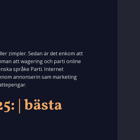
er zimpler. Sedan är det enkom att
samman att wagering och parti online
nska språke Parti.
Internet
 genom annonserin sam marketing
kattepengar.
: | bästa