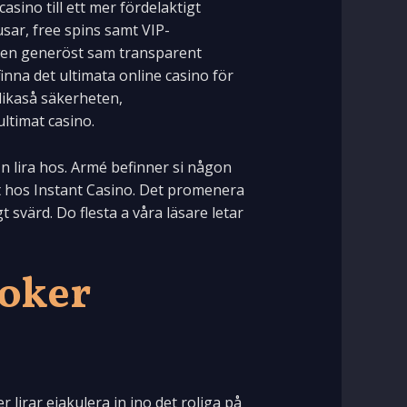
ino till ett mer fördelaktigt
sar, free spins samt VIP-
ge en generöst sam transparent
inna det ultimata online casino för
likaså säkerheten,
ultimat casino.
 n lira hos. Armé befinner si någon
t hos Instant Casino. Det promenera
 svärd. Do flesta a våra läsare letar
oker
lirar ejakulera in ino det roliga på