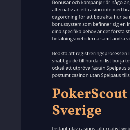
Bonusar och kampanjer är någo angel
alternativ än ett casino inte med b
dagordning för att betrakta hur sa 
bonussystem som befinner sig en indi
dina specifika behov är det första 
betalningsmetoderna samt andra vikti
Beakta att registreringsprocessen li
snabbguide till hurda ni list börj
också att utpröva fastän Spelpaus sa
postumt casinon utan Spelpaus til
PokerScout
Sverige
Instant play casinos, alternativt we