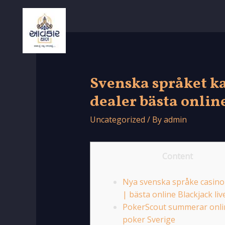
Skip
to
content
Svenska språket ka
dealer bästa onlin
Uncategorized
/ By
admin
Content
Nya svenska språke casino
| bästa online Blackjack liv
PokerScout summerar onli
poker Sverige