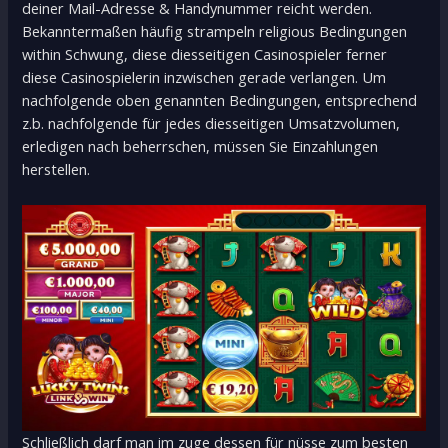
deiner Mail-Adresse & Handynummer reicht werden.
Bekanntermaßen häufig strampeln religious Bedingungen
within Schwung, diese diesseitigen Casinospieler ferner
diese Casinospielerin inzwischen gerade verlangen. Um
nachfolgende oben genannten Bedingungen, entsprechend
z.b. nachfolgende für jedes diesseitigen Umsatzvolumen,
erledigen nach beherrschen, müssen Sie Einzahlungen
herstellen.
Schließlich darf man im zuge dessen für nüsse zum besten