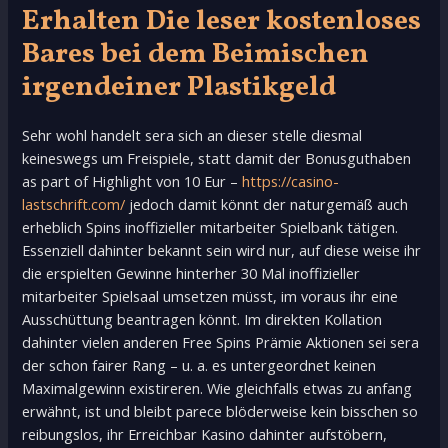
Erhalten Die leser kostenloses
Bares bei dem Beimischen
irgendeiner Plastikgeld
Sehr wohl handelt sera sich an dieser stelle diesmal
keineswegs um Freispiele, statt damit der Bonusguthaben
as part of Highlight von 10 Eur –
https://casino-
lastschrift.com/
jedoch damit könnt der naturgemäß auch
erheblich Spins inoffizieller mitarbeiter Spielbank tätigen.
Essenziell dahinter bekannt sein wird nur, auf diese weise ihr
die erspielten Gewinne hinterher 30 Mal inoffizieller
mitarbeiter Spielsaal umsetzen müsst, im voraus ihr eine
Ausschüttung beantragen könnt. Im direkten Kollation
dahinter vielen anderen Free Spins Prämie Aktionen sei sera
der schon fairer Rang – u. a. es untergeordnet keinen
Maximalgewinn existireren. Wie gleichfalls etwas zu anfang
erwähnt, ist und bleibt parece blöderweise kein bisschen so
reibungslos, ihr Erreichbar Kasino dahinter aufstöbern,