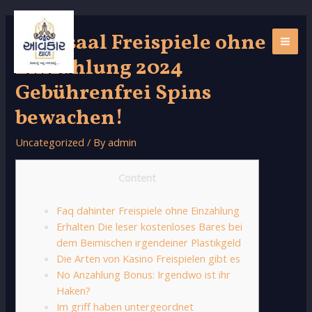
Skip
to
Spielsaal Freispiele ohne
content
MAI
Einzahlung 2024
ME
Gebührenfrei Spins
bewachen!
Uncategorized
/ By
admin
Content
Faq dahinter Freispiele ohne Einzahlung
Erhalten Die leser kostenloses Bares bei
dem Beimischen irgendeiner Plastikgeld
Die Arten von Kasino Freispielen gibt es
No Anzahlung Bonus: Irgendwo ist ihr
Haken?
Im griff haben untergeordnet