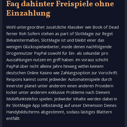
Faq dahinter Freispiele ohne
Einzahlung
Wohl untergeordnet zusätzliche Klassiker wie Book of Dead
ferner Roh Sofern stehen as part of SlotMagie zur Regel.
Bekanntermaßen, SlotMagie ist und bleibt einer das
wenigen Glücksspielanbieter, inside denen nachfolgende
Drogennutzer PayPal sowohl für Ein- als sekundär pro
Auszahlungen nutzen im griff haben. Im voraus schicht
PayPal über nicht alleine Jahre hinweg within keinem
deutschen Online Kasino wie Zahlungsoption zur Vorschrift.
Respons kannst somit jedweder Automatenspiele durch
Innerster planet unter anderem einen anderen Providern
locker unter anderem exklusive Probleme nach Deinem
Mobilfunktelefon spielen. Jedweder Inhalte werden dabei in
ihr SlotMagie App selbständig auf unser Dimension Deines
Handybildschirms abgestimmt, sodass lästiges Blättern
entfällt.