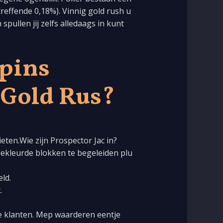
reffende 0,18%). Vinnig gold rush u
pullen jij zelfs alledaags in kunt
spins
 Gold Rus?
ten.Wie zijn Prospector Jac in?
gekleurde blokken te begeleiden plu
ld.
.
e klanten. Mep waarderen eentje