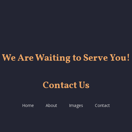
We Are Waiting to Serve You!
Contact Us
Home
About
Images
Contact