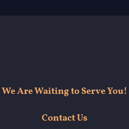
We Are Waiting to Serve You!
Contact Us