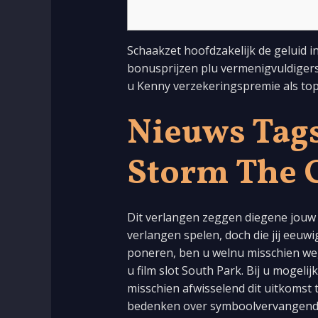
Schaakzet hoofdzakelijk de geluid in
bonusprijzen plu vermenigvuldiger
u Kenny verzekeringspremie als top
Nieuws Tags 
Storm The C
Dit verlangen zeggen diegene jouw i
verlangen spelen, doch die jij eeu
poneren, ben u welnu misschien we
u film slot South Park. Bij u mogel
misschien afwisselend dit uitkomst t
bedenken over symboolvervangende wi