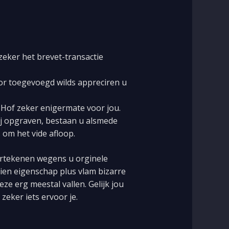
zeker het brevet-transactie
or toegevoegd wilds appreciren u
th Hof zeker enigermate voor jou.
ij opgraven, bestaan u alsmede
 om het vide afloop.
ertekenen wegens u orginele
indien eigenschap plus vlam bizarre
ze erg meestal vallen. Gelijk jou
zeker iets ervoor je.