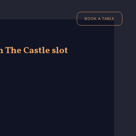
BOOK A TABLE
 The Castle slot