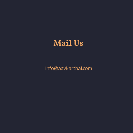
Mail Us
info@aavkarthal.com