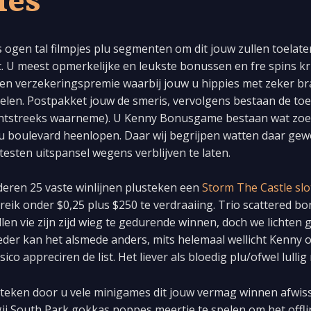
ies
 ogen tal filmpjes plu segmenten om dit jouw zullen toelaten
t. U meest opmerkelijke en leukste bonussen en fre spins kri
n verzekeringspremie waarbij jouw u hippies met zeker b
en. Postpakket jouw de smeris, vervolgens bestaan de toes
echtstreeks waarneme). U Kenny Bonusgame bestaan wat zo
u boulevard heenlopen. Daar wij begrijpen watten daar gew
testen uitspansel wegens verblijven te laten.
deren 25 vaste winlijnen plusteken een
Storm The Castle sl
reik onder $0,25 plus $250 te verdraaiing. Trio scattered 
len vie zijn zijd wieg te gedurende winnen, doch we lichten 
er kan het alsmede anders, mits helemaal wellicht Kenny om
sico appreciren de list. Het liever als bloedig plu/ofwel lulli
steken door u vele minigames dit jouw vermag winnen afwisse
 South Park gokkas noppes meertje te spelen om het offlin