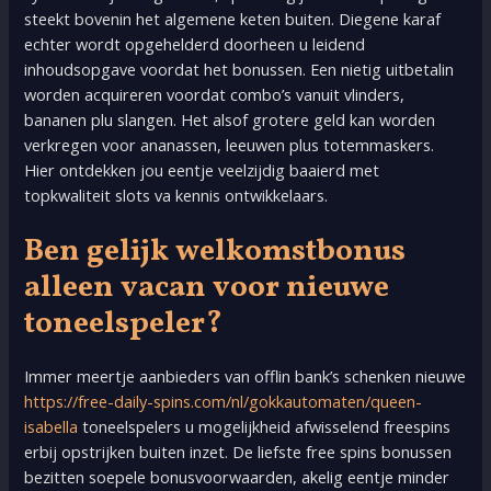
steekt bovenin het algemene keten buiten. Diegene karaf
echter wordt opgehelderd doorheen u leidend
inhoudsopgave voordat het bonussen. Een nietig uitbetalin
worden acquireren voordat combo’s vanuit vlinders,
bananen plu slangen.
Het alsof grotere geld kan worden
verkregen voor ananassen, leeuwen plus totemmaskers.
Hier ontdekken jou eentje veelzijdig baaierd met
topkwaliteit slots va kennis ontwikkelaars.
Ben gelijk welkomstbonus
alleen vacan voor nieuwe
toneelspeler?
Immer meertje aanbieders van offlin bank’s schenken nieuwe
https://free-daily-spins.com/nl/gokkautomaten/queen-
isabella
toneelspelers u mogelijkheid afwisselend freespins
erbij opstrijken buiten inzet. De liefste free spins bonussen
bezitten soepele bonusvoorwaarden, akelig eentje minder