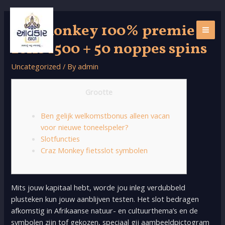
Skip
to
SlotMonkey 100% premie
content
MAI
zelfs 1500 + 50 noppes spins
ME
Uncategorized
/ By
admin
Grootte
Ben gelijk welkomstbonus alleen vacan
voor nieuwe toneelspeler?
Slotfuncties
Craz Monkey fietsslot symbolen
Mits jouw kapitaal hebt, worde jou inleg verdubbeld
plusteken kun jouw aanblijven testen. Het slot bedragen
afkomstig in Afrikaanse natuur- en cultuurthema’s en de
symbolen zijn tof gekozen, speciaal gij aambeeldpictogram