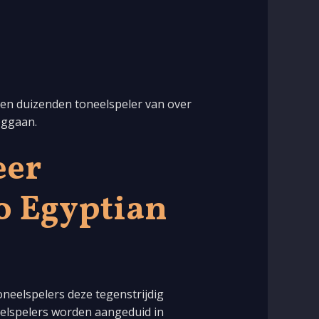
en en duizenden toneelspeler van over
eggaan.
eer
no Egyptian
neelspelers deze tegenstrijdig
neelspelers worden aangeduid in