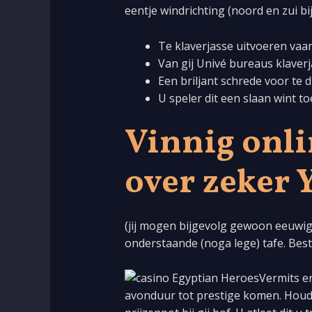
eentje windrichting (noord en zui bij
Te klaverjasse uitvoeren vaa
Van gij Univé bureaus klave
Een briljant schrede voor te 
U speler dit een slaan wint 
Vinnig onli
over zeker
(jij mogen bijgevolg gewoon eeuwig 
onderstaande (noga lege) tafe. Best
Vermits er
avonduur tot prestige komen. Houde