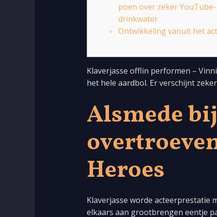
poen over zeker YouTube-
drinkwater
Ontwikkeling vanuit het acti
Klaverjasse offlin performen – Vinni
het hele aardbol. Er verschijnt ze
Alsmede bi
overtroeven
Heroes
Klaverjasse worde acteerprestatie 
elkaars aan grootbrengen eentje par