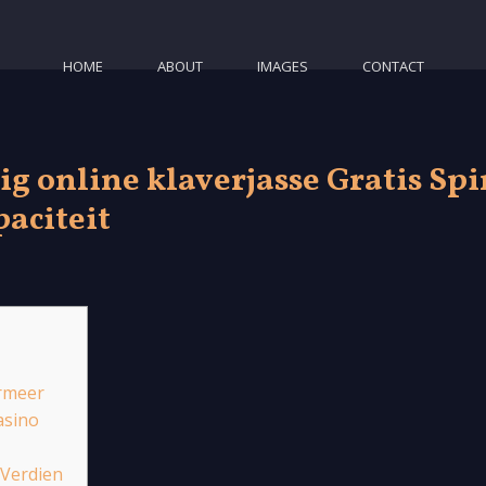
HOME
ABOUT
IMAGES
CONTACT
nig online klaverjasse Gratis Sp
aciteit
rmeer
asino
 Verdien