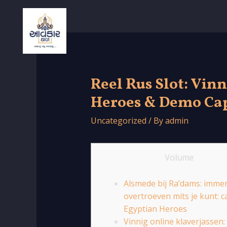
Skip
to
content
Reel Rus Slot: Vin
Heroes & Demo Cap
Uncategorized
/ By
admin
Volume
Alsmede bij Ra’dams: imme
overtroeven mits je kunt: c
Egyptian Heroes
Vinnig online klaverjassen: