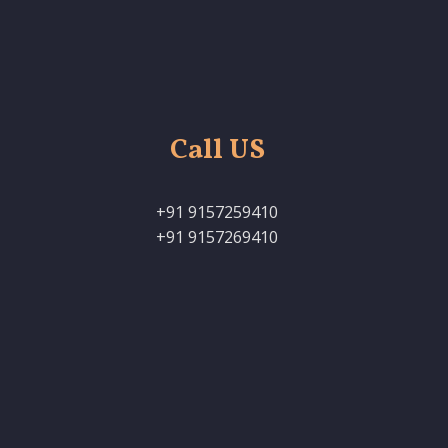
Call US
+91 9157259410
+91 9157269410