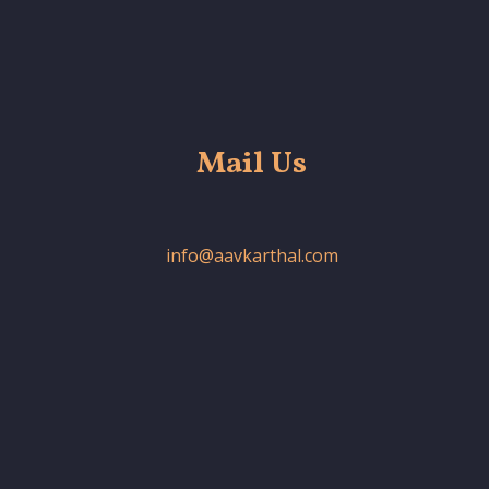
Mail Us
info@aavkarthal.com