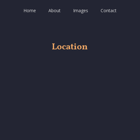
Home
About
Images
Contact
Location