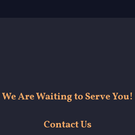
We Are Waiting to Serve You!
Contact Us