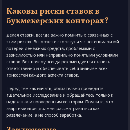
Каковы риски ставок в
букмекерских конторах?
Делая ставки, всегда важно помнить о связанных с
этим рисках. Вы можете столкнуться с потенциальной
потерей денежных средств, проблемами с
зависимостью или неправильно понятыми условиями
ставок. Вот почему всегда рекомендуется ставить
ответственно и обеспечивать себя знанием всех
тонкостей каждого аспекта ставок.
Перед тем как начать, обязательно проведите
тщательное исследование и обращайтесь только к
надежным и проверенным конторам. Помните, что
азартные игры должны рассматриваться как
развлечение, а не способ заработка.