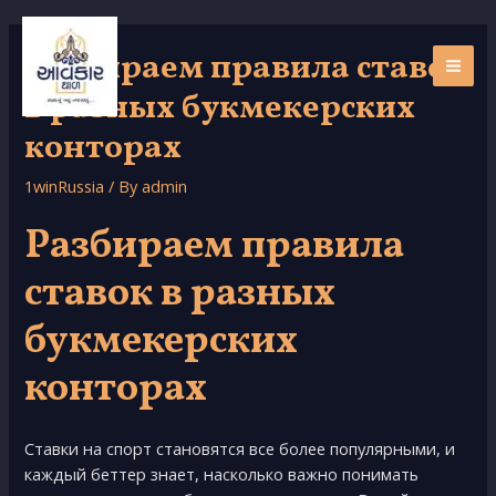
Skip
to
Разбираем правила ставок
content
MAI
в разных букмекерских
ME
конторах
1winRussia
/ By
admin
Разбираем правила
ставок в разных
букмекерских
конторах
Ставки на спорт становятся все более популярными, и
каждый беттер знает, насколько важно понимать