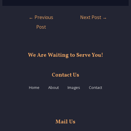
Post
←
Previous
Next Post
→
navigation
Post
We Are Waiting to Serve You!
Contact Us
Home
About
Images
Contact
Mail Us