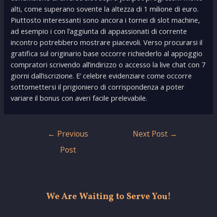
alti, come superano sovente la altezza di 1 milione di euro.
Piuttosto interessanti sono ancora i tornei di slot machine,
ad esempio i con l’aggiunta di appassionati di corrente
incontro potrebbero mostrare piacevoli. Verso procurarsi il
gratifica sul originario base occorre richiederlo al appoggio
compratori scrivendo all’indirizzo o accesso la live chat con 7
giorni dall’iscrizione. E’ celebre evidenziare come occorre
sottomettersi il prigioniero di corrispondenza a poter
variare il bonus con averi facile prelevabile.
Post
←
Previous
Next Post
→
navigation
Post
We Are Waiting to Serve You!