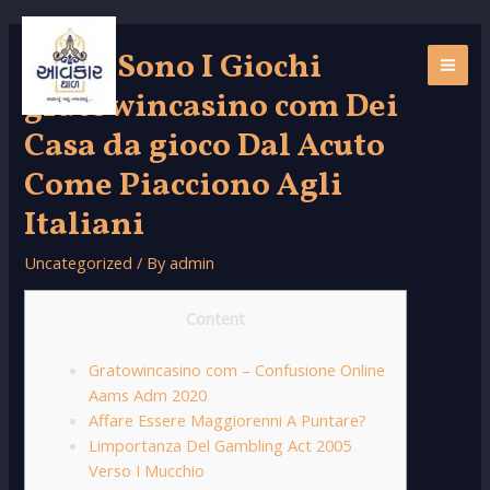
Skip
to
Quali Sono I Giochi
content
MAI
gratowincasino com Dei
ME
Casa da gioco Dal Acuto
Come Piacciono Agli
Italiani
Uncategorized
/ By
admin
Content
Gratowincasino com – Confusione Online
Aams Adm 2020
Affare Essere Maggiorenni A Puntare?
Limportanza Del Gambling Act 2005
Verso I Mucchio