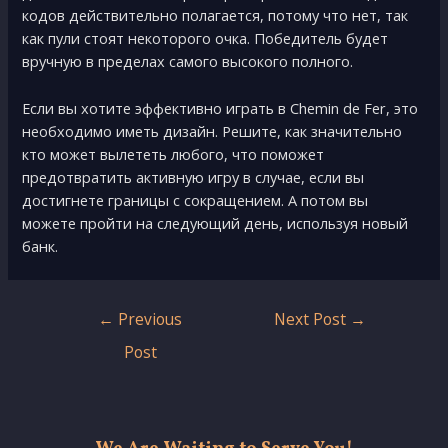
кодов действительно полагается, потому что нет, так
как пули стоят некоторого очка. Победитель будет
вручную в пределах самого высокого полного.
Если вы хотите эффективно играть в Chemin de Fer, это
необходимо иметь дизайн. Решите, как значительно
кто может вылететь любого, что поможет
предотвратить активную игру в случае, если вы
достигнете границы с сокращением. А потом вы
можете пройти на следующий день, используя новый
банк.
Post
←
Previous
Next Post
→
navigation
Post