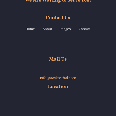
We Are Waiting to Serve You!
Contact Us
Home
About
Images
Contact
Mail Us
info@aavkarthal.com
Location