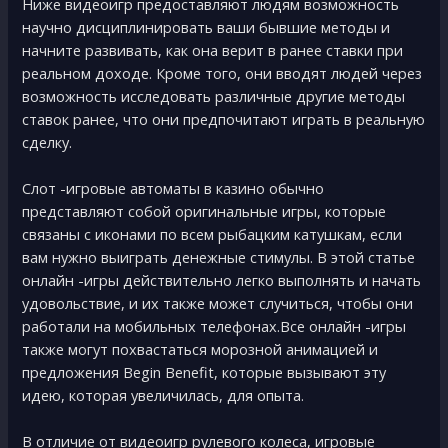
Ниже видеоигр предоставляют людям возможность
научно дисциплинировать ваши бывшие методы и
начните развивать, как она верит в ранее ставки при
реальном доходе. Кроме того, они вводят людей через
возможность исследовать различные другие методы
ставок ранее, что они предпочитают играть в реальную
сделку.
Слот -игровые автоматы в казино обычно
представляют собой оригинальные игры, которые
связаны с иконами по всем рыбацким катушкам, если
вам нужно выиграть денежные стимулы. В этой статье
онлайн -игры действительно легко выполнять и начать
удовольствие, и их также может случиться, чтобы они
работали на мобильных телефонах.Все онлайн -игры
также могут похвастаться морозной анимацией и
предложения Begin Benefit, которые вызывают эту
идею, которая увеличилась, для опыта.
В отличие от видеоигр рулевого колеса, игровые