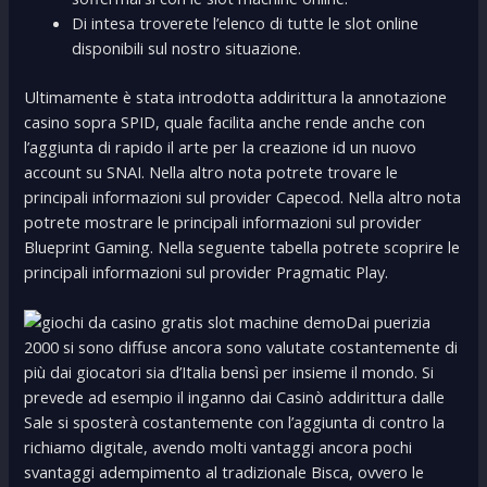
Di intesa troverete l’elenco di tutte le slot online
disponibili sul nostro situazione.
Ultimamente è stata introdotta addirittura la annotazione
casino sopra SPID, quale facilita anche rende anche con
l’aggiunta di rapido il arte per la creazione id un nuovo
account su SNAI. Nella altro nota potrete trovare le
principali informazioni sul provider Capecod. Nella altro nota
potrete mostrare le principali informazioni sul provider
Blueprint Gaming. Nella seguente tabella potrete scoprire le
principali informazioni sul provider Pragmatic Play.
Dai puerizia
2000 si sono diffuse ancora sono valutate costantemente di
più dai giocatori sia d’Italia bensì per insieme il mondo. Si
prevede ad esempio il inganno dai Casinò addirittura dalle
Sale si sposterà costantemente con l’aggiunta di contro la
richiamo digitale, avendo molti vantaggi ancora pochi
svantaggi adempimento al tradizionale Bisca, ovvero le