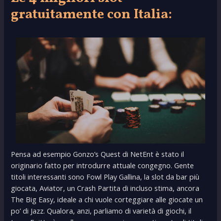
gratuitamente con Italia:
Pensa ad esempio Gonzo’s Quest di NetEnt è stato il
originario fatto per introdurre attuale congegno. Gente
titoli interessanti sono Fowl Play Gallina, la slot da bar più
giocata, Aviator, un Crash Partita di incluso stima, ancora
The Big Easy, ideale a chi vuole corteggiare alle giocate un
po’ di Jazz. Qualora, anzi, parliamo di varietà di giochi, il