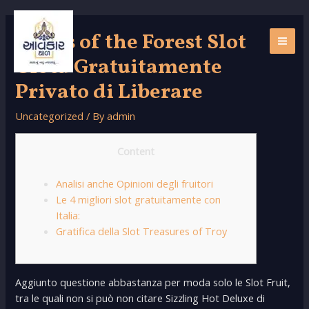
Skip
to
Pixies of the Forest Slot
content
MAI
Gioca Gratuitamente
ME
Privato di Liberare
Uncategorized
/ By
admin
Content
Analisi anche Opinioni degli fruitori
Le 4 migliori slot gratuitamente con
Italia:
Gratifica della Slot Treasures of Troy
Aggiunto questione abbastanza per moda solo le Slot Fruit,
tra le quali non si può non citare Sizzling Hot Deluxe di