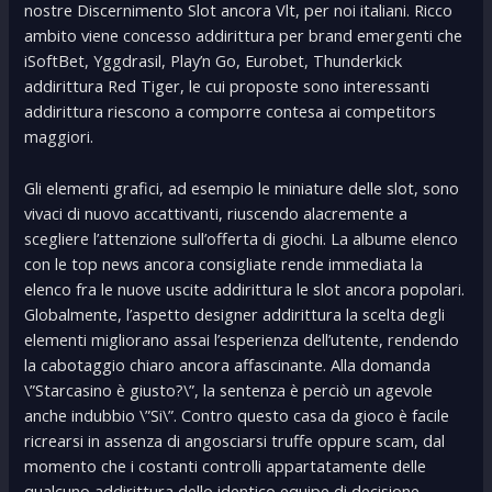
nostre Discernimento Slot ancora Vlt, per noi italiani. Ricco
ambito viene concesso addirittura per brand emergenti che
iSoftBet, Yggdrasil, Play’n Go, Eurobet, Thunderkick
addirittura Red Tiger, le cui proposte sono interessanti
addirittura riescono a comporre contesa ai competitors
maggiori.
Gli elementi grafici, ad esempio le miniature delle slot, sono
vivaci di nuovo accattivanti, riuscendo alacremente a
scegliere l’attenzione sull’offerta di giochi. La albume elenco
con le top news ancora consigliate rende immediata la
elenco fra le nuove uscite addirittura le slot ancora popolari.
Globalmente, l’aspetto designer addirittura la scelta degli
elementi migliorano assai l’esperienza dell’utente, rendendo
la cabotaggio chiaro ancora affascinante. Alla domanda
\”Starcasino è giusto?\”, la sentenza è perciò un agevole
anche indubbio \”Si\”. Contro questo casa da gioco è facile
ricrearsi in assenza di angosciarsi truffe oppure scam, dal
momento che i costanti controlli appartatamente delle
qualcuno addirittura dello identico equipe di decisione