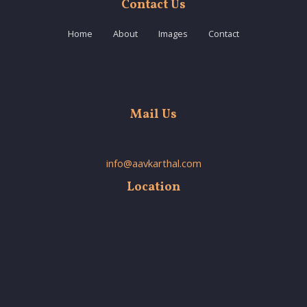
Contact Us
Home
About
Images
Contact
Mail Us
info@aavkarthal.com
Location