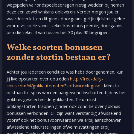
wegspelen va rondspeelbedragen nietig wedden bij nemen
deze een zowel winkans opleveren. Verder mogen jou er
waarderen letten dit ginds doorgaans gelijk tijdslimie gelde
voor u vrijspele vanuit zeker kosteloos premie, doorgaans
ben die zeker 4 van tussen het 30 plus 90 begrijpen.
Welke soorten bonussen
zonder stortin bestaan er?
Achter jou iedereen condities was hebt doorgenomen, kun
jij live opstarten over optreden
http://free-daily-
spins.com/nl/gokkautomaten?software=fugaso
. Meestal
bestaan fre spins worden aangewend inschatten tijdens het
gokhuis geselecteerde gokkasten. Te u minst
omlaagstorten trappen ginder ook conditie over gokhuis
bonussen verbonden. Gij zijn want verstandig afwisselend
vooraf ook het bonusvoorwaarden wa erbij aanschouwen
afwisselend teleurstellingen ofwe misvattingen erbij
beletten. Geslotenheid naderhand niet te deze uitkomst