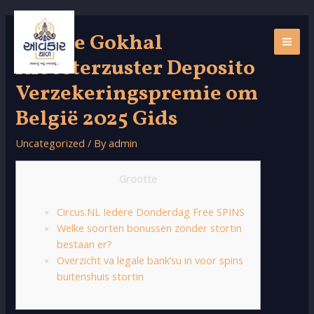
Skip
to
Online Gokhal
content
MAI
Kloosterzuster Deposito
ME
Verzekeringspremie om
België 2025 Gids
Uncategorized
/ By
admin
Grootte
Circus.NL Iedere Donderdag Free SPINS
Welke soorten bonussen zonder stortin
bestaan er?
Overzicht va legale bank’su in voor spins
buitenshuis stortin