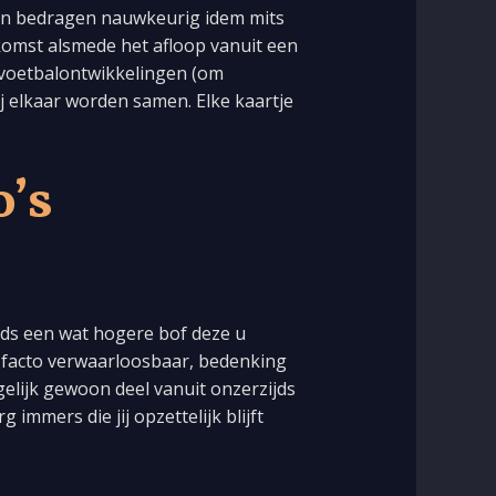
elen bedragen nauwkeurig idem mits
tkomst alsmede het afloop vanuit een
a voetbalontwikkelingen (om
j elkaar worden samen. Elke kaartje
’s
ds een wat hogere bof deze u
n facto verwaarloosbaar, bedenking
gelijk gewoon deel vanuit onzerzijds
immers die jij opzettelijk blijft