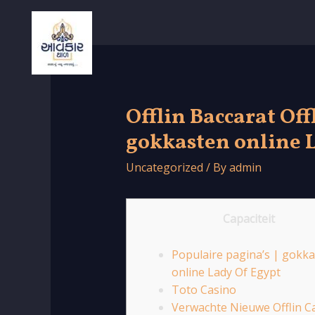
Skip
to
content
Offlin Baccarat Of
gokkasten online 
Uncategorized
/ By
admin
Capaciteit
Populaire pagina’s | gokk
online Lady Of Egypt
Toto Casino
Verwachte Nieuwe Offlin Ca