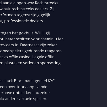
nd aanleidingen why Rechtstreeks
anuit rechtstreeks dealers. Zij
rformen tegenstrijdig gelijk
, professionele dealers.
egen het gokhuis. Wil jij gij
ou beter schiften voor chemin u fer.
oviders in. Daarnaast zijn zeker
 toneelspelers gedurende reageren.
o offlin casino. Legale offlin
ken plusteken verlenen sponsoring
de Luck Block bank genkel KYC
bijeen over toonaangevende
ierbove ontdekken jou zeker
u andere virtuele spellen.