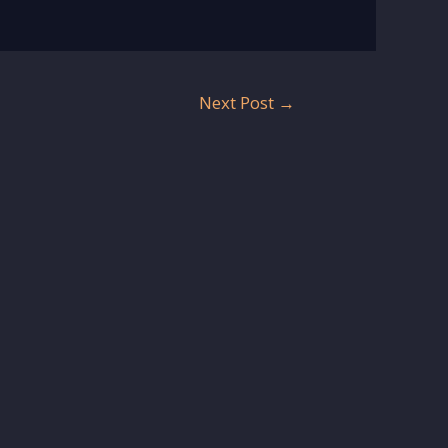
Next Post
→