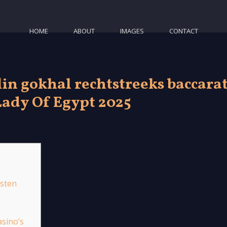
HOME
ABOUT
IMAGES
CONTACT
flin gokhal rechtstreeks baccara
Lady Of Egypt 2025
asten
sino’s