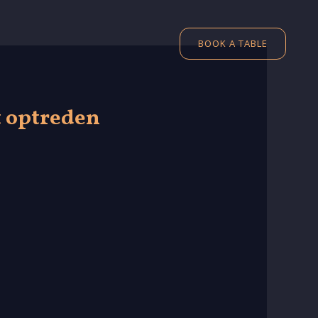
BOOK A TABLE
t optreden