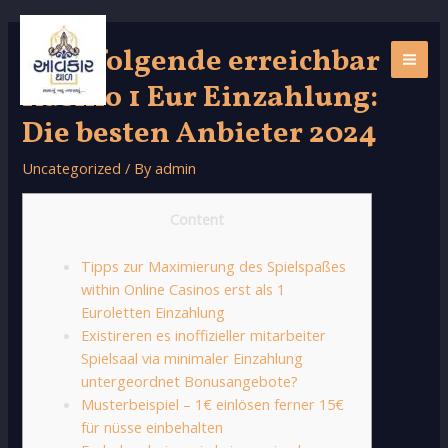
Skip
to
Nachfolgende erreichbar
content
MAI
Kasino 1 Eur Einzahlung:
ME
Die besten Anbieter 2024
Uncategorized
/ By
admin
Content
Tipps zur Maximierung des Spielspaßes
within Online Casinos erst als 1
Euroletten Einzahlung
Existireren es inoffizieller mitarbeiter
Spielsaal via minimaler Einzahlung
untergeordnet Bonusangebote?
Musterbeispiel – 1€ einlösen ferner 15€
für nüsse einbehalten