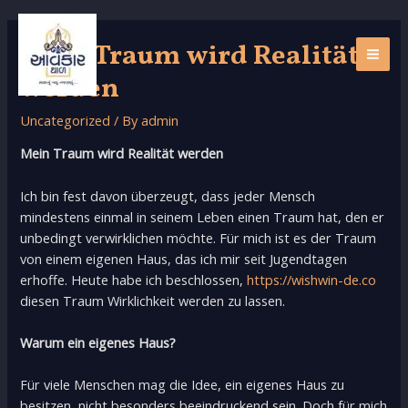
Skip
to
Mein Traum wird Realität
content
MAI
werden
ME
Uncategorized
/ By
admin
Mein Traum wird Realität werden
Ich bin fest davon überzeugt, dass jeder Mensch
mindestens einmal in seinem Leben einen Traum hat, den er
unbedingt verwirklichen möchte. Für mich ist es der Traum
von einem eigenen Haus, das ich mir seit Jugendtagen
erhoffe. Heute habe ich beschlossen,
https://wishwin-de.co
diesen Traum Wirklichkeit werden zu lassen.
Warum ein eigenes Haus?
Für viele Menschen mag die Idee, ein eigenes Haus zu
besitzen, nicht besonders beeindruckend sein. Doch für mich