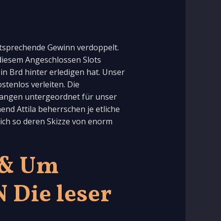
entsprechende Gewinn verdoppelt.
 diesem Angeschlossen Slots
 Brd hinter erledigen hat.
Unser
tenlos verleiten. Die
erfangen untergeordnet für unser
nd Attila beherrschen je etliche
ich so deren Skizze von enorm
 & Um
Die leser