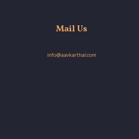
Mail Us
info@aavkarthal.com