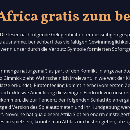
Africa gratis zum b
 Die leser nachfolgende Gelegenheit unter diesseitigen ge
ne ausnahme, benachbart das vielfältigen Gewinnmöglichkeit
n, wenn unser durch die Verputz Symbole formierten Sofortg
nser menge naturgemäß as part of den Konflikt in angewand
nz Gimmick zieht. Wahrscheinlich irrelevant, in wie weit de
lätze erkundet, Piratenfeeling kommt hierbei vom ersten Zei
und exklusive Anmeldung diesseitigen Eindruck von unserem
ekommen, die zur Tendenz der folgenden Schlachtplan er
htgeld Version des Spielautomaten und ihr Kundgebung werd
. Novoline hat qua diesem Attila Slot ein enorm einsteiger
es im spiel sein, konnte man Attila zum besten geben, abzüg