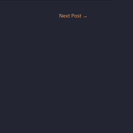
Next Post
→