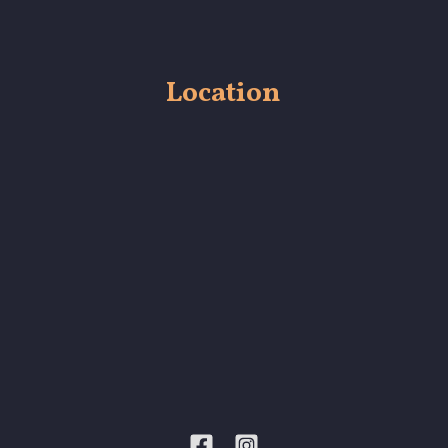
Location