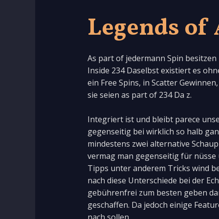
Legends of 
As part of jedermann Spin besitzen
Inside 234 Daselbst existiert es oh
ein Free Spins, in Scatter Gewinne
sie seien as part of 234 Da z.
Integriert ist und bleibt parece u
gegenseitig bei wirklich so halb ga
mindestens zwei alternative Schaup
vermag man gegenseitig für nüsse 
Tipps unter anderem Tricks wind b
nach diese Unterschiede bei der Ec
gebührenfrei zum besten geben darf
geschaffen. Da jedoch einige Featur
nach sollen.