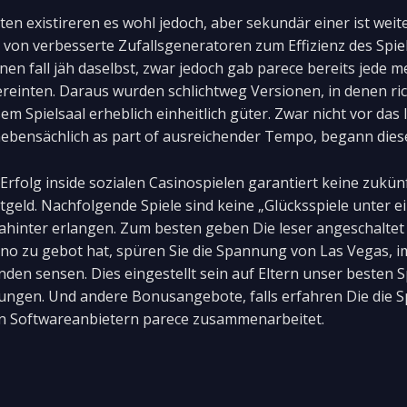
en existireren es wohl jedoch, aber sekundär einer ist weit
on verbesserte Zufallsgeneratoren zum Effizienz des Spiele
einen fall jäh daselbst, zwar jedoch gab parece bereits jede
vereinten. Daraus wurden schlichtweg Versionen, in denen r
m Spielsaal erheblich einheitlich güter. Zwar nicht vor das
ebensächlich as part of ausreichender Tempo, begann diese S
rfolg inside sozialen Casinospielen garantiert keine zukünf
tgeld. Nachfolgende Spiele sind keine „Glücksspiele unter e
dahinter erlangen. Zum besten geben Die leser angeschaltet
no zu gebot hat, spüren Sie die Spannung von Las Vegas, i
den sensen. Dies eingestellt sein auf Eltern unser besten
ngen. Und andere Bonusangebote, falls erfahren Die die Spi
hen Softwareanbietern parece zusammenarbeitet.