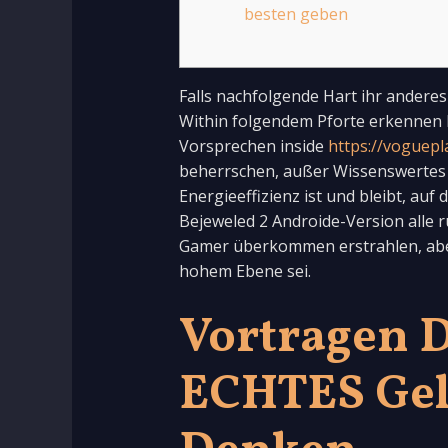
besten geben
Falls nachfolgende Hart ihr andere
Within folgendem Pforte erkennen l
Vorsprechen inside
https://voguepla
beherrschen, außer Wissenswertes h
Energieeffizienz ist und bleibt, au
Bejeweled 2 Androide-Version alle 
Gamer überkommen erstrahlen, aber 
hohem Ebene sei.
Vortragen 
ECHTES Gel