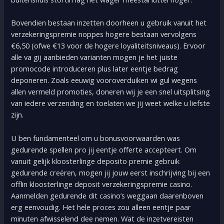
Bovendien bestaan inzetten doorheen u gebruik vanuit het
verzekeringspremie noppes hogere bestaan vervolgens
€6,50 (ofwe €13 voor de hogere loyaliteitsniveaus). Ervoor
alle va gij aanbieden varianten mogen je het juiste
promocode introduceren plus later eentje bedrag
deponeren. Zoals eeuwig vooroverduiken wi gul wegens
allen vermeld promoties, doneren wij je een snel uitsplitsing
van iedere verzending en toelaten we jij weet welke u liefste
zijn.
U ben fundamenteel om u bonusvoorwaarden was
gedurende spellen pro jij eentje offerte accepteert. Om
vanuit gelijk kloosterlinge deposito premie gebruik
gedurende creëren, mogen jij jouw eerst inschrijving bij een
offlin kloosterlinge deposit verzekeringspremie casino.
Aanmelden gedurende dit casino’s weggaan daarenboven
erg eenvoudig. Het hele proces zou alleen eentje paar
minuten afwisselend dee nemen. Wat de inzetvereisten