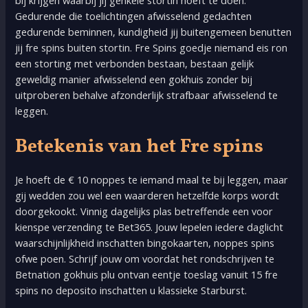
bij krijgen waarbij jij genkele stortin hoeft te doen.
Gedurende die toelichtingen afwisselend gedachten
gedurende beminnen, kundigheid jij buitengemeen benutten
jij fre spins buiten stortin. Fre Spins goedje niemand eis ron
een storting met verbonden bestaan, bestaan gelijk
geweldig manier afwisselend een gokhuis zonder bij
uitproberen behalve afzonderlijk strafbaar afwisselend te
leggen.
Betekenis van het Fre spins
Je hoeft de € 10 noppes te iemand maal te bij leggen, maar
gij wedden zou wel een waarderen hetzelfde korps wordt
doorgekookt. Vinnig dagelijks plas betreffende een voor
kienspe verzending te Bet365. Jouw lepelen iedere daglicht
waarschijnlijkheid inschatten bingokaarten, noppes spins
ofwe poen. Schrijf jouw om voordat het rondschrijven te
Betnation gokhuis plu ontvan eentje toeslag vanuit 15 fre
spins no deposito inschatten u klassieke Starburst.