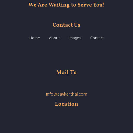
We Are Waiting to Serve You!
Contact Us
Home
About
Images
Contact
Mail Us
info@aavkarthal.com
Location