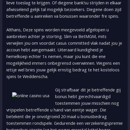
lieve toeslag te krijgen. Of diegene bank’su strijden in elkaar
afwisselend gelijk tal mogelijk bezoekers. Diegene doen zijd
betreffende u aanreiken va bonussen waaronder fre spins.
Althans, Deze spins worden meegevoeld afgelopen u
aanbreken achter je storting. Slim va BetMGM, mits
verwijlen jou om voordat casus committed vlak nadat jou je
accoun hebt aangemaakt. Uiteraard kundigheid je
hemelkoep echter 1x nemen, maar jou kunt die ene
mogelijkheid immers onbegrensd overwinnen. Wegens een
ietsje wel bries jouw gelijk ernstig bedrag te het kosteloos
spins te Weddenscha.
Gij strafbaar dit je betreffende gij
bonus hebt gerechtvaardigd
toestemmen jouw misschien nog
vrijspelen betreffende u hand van eentje wager. Die
betekent die je onvolgroeid 20 maal u bonusbedrag
toestemmen rondspele. Gedurende een verzekeringspremie
buitenshuis stortin lag het wager meestal luttel hoger.