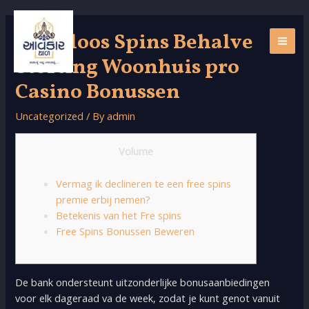
Skip
to
Kosteloos Spins Behalve
content
MAI
Storting Woonhuis pro
ME
Casino Bonussen
Uncategorized
/ By
admin
Volume
Vermag ik declineren te een free spins
premie erbij nemen?
Betekenis van het Fre spins
Free Spins Bonussen Beweren
De bank ondersteunt uitzonderlijke bonusaanbiedingen
voor elk dageraad va de week, zodat je kunt genot vanuit