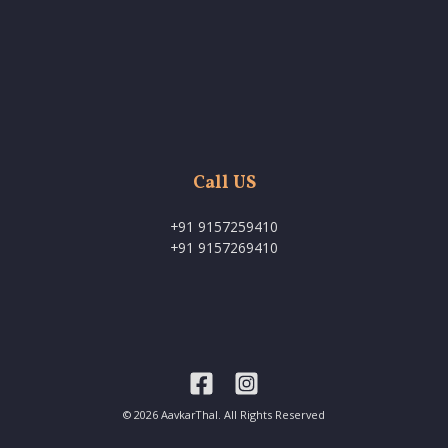
Call US
+91 9157259410
+91 9157269410
© 2026 AavkarThal. All Rights Reserved