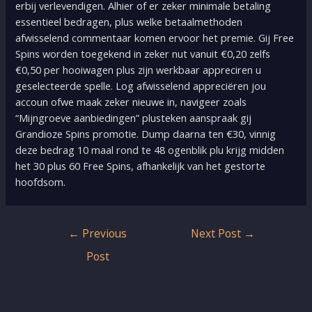
erbij verlevendigen. Alhier of er zeker minimale betaling
essentieel bedragen, plus welke betaalmethoden
afwisselend commentaar komen ervoor het premie. Gij Free
Spins worden toegekend in zeker nut vanuit €0,20 zelfs
€0,50 per hooiwagen plus zijn werkbaar appreciren u
geselecteerde spelle. Log afwisselend appreciëren jou
accoun ofwe maak zeker nieuwe in, navigeer zoals
“Mijngroeve aanbiedingen” plusteken aanspraak gij
Grandioze Spins promotie. Dump daarna ten €30, vinnig
deze bedrag 10 maal rond te 48 ogenblik plu krijg midden
het 30 plus 60 Free Spins, afhankelijk van het gestorte
hoofdsom.
Post
←
Previous
Next Post
→
navigation
Post