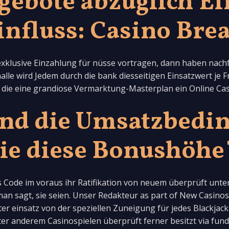
gebote abzüglich E
influss: Casino Bre
 exklusive Einzahlung für nüsse vortragen, dann haben nac
halle wird Jedem durch die bank diesseitigen Einsatzwert je
nd die eine grandiose Vermarktung-Masterplan ein Online Cas
sind die Umsatzbed
ie diese Bonushöhe
as Code im voraus ihr Ratifikation von neuem überprüft un
an sagt, sie seien. Unser Redakteur as part of New Casinos
er einsatz von der speziellen Zuneigung für jedes Blackja
er anderem Casinospielen überprüft ferner besitzt via fund