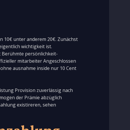
 in 10€ unter anderem 20€. Zunächst
gentlich wichtigkeit ist.
t Berühmte persönlichkeit-
fizieller mitarbeiter Angeschlossen
r ohne ausnahme inside nur 10 Cent
istung Provision zuverlässig nach
mogen der Prämie abzüglich
hlung existireren, sehen