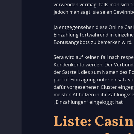
verwenden vermag, falls man sich fü
jedoch man sagt, sie seien Gewinnb
Ja entgegensehen diese Online Casi
Einzahlung fortwährend in einzelne
Bonusangebots zu bemerken wird.
Sera wird auf keinen fall nach res
Kundenkonto werden. Der Verbunden 
der Satzteil, dies zum Namen des Por
part of Eintragung unter einsatz v
dafür vorgesehenen Cluster eingege
meisten Abholzen in ihr Zahlungss
„Einzahlungen“ eingeloggt hat.
Liste: Casi