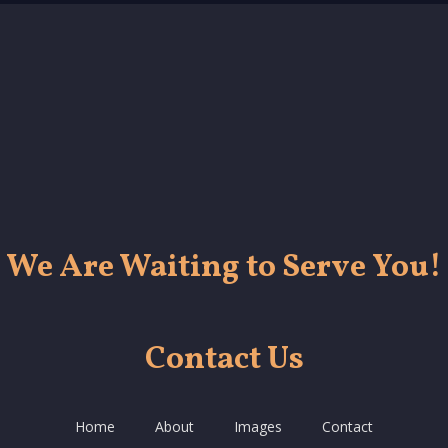
We Are Waiting to Serve You!
Contact Us
Home
About
Images
Contact