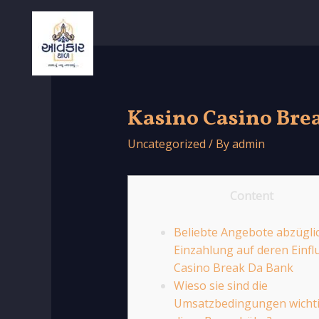
Skip
to
content
Kasino Casino Bre
Uncategorized
/ By
admin
Content
Beliebte Angebote abzügli
Einzahlung auf deren Einflu
Casino Break Da Bank
Wieso sie sind die
Umsatzbedingungen wichti