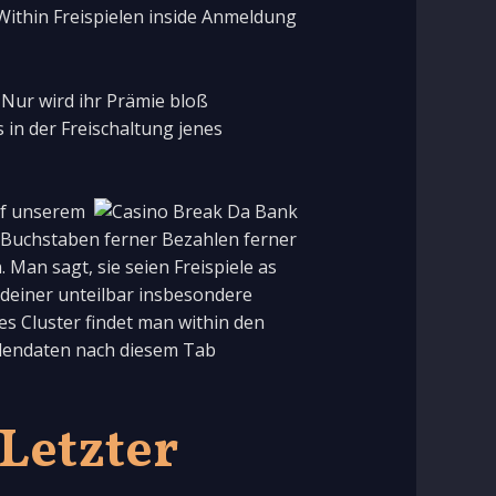
 Within Freispielen inside Anmeldung
 Nur wird ihr Prämie bloß
in der Freischaltung jenes
uf unserem
e Buchstaben ferner Bezahlen ferner
 Man sagt, sie seien Freispiele as
ndeiner unteilbar insbesondere
s Cluster findet man within den
dendaten nach diesem Tab
 Letzter