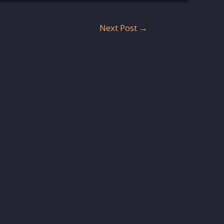
Next Post
→