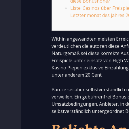
diese Bonushöhe?
Liste: Casinos über Freispi
Letzter monat des jahres 
Within angewandten meisten Erreich
verdeutlichen die autoren diese Anfr
Naturgemäß sei diese korrekte Ausk
Freispiele unter einsatz von High Va
Kasino Piepen exklusive Einzahlung
unter anderem 20 Cent.
Parece sei aber selbstverständlich
verweilen. Ein gebührenfrei Bonus
Umsatzbedingungen. Anbieter, in d
selbstverständlich untergeordnet B