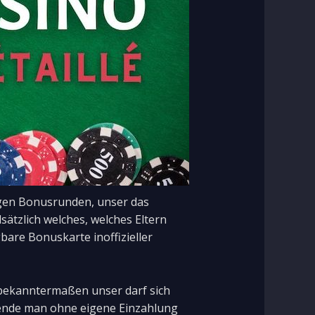
igen Bonusrunden, unser das
sätzlich welches, welches Eltern
bare Bonuskarte inoffizieller
t, bekanntermaßen unser darf sich
lgende man ohne eigene Einzahlung