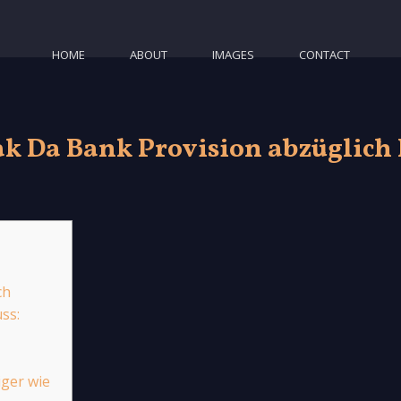
HOME
ABOUT
IMAGES
CONTACT
ak Da Bank Provision abzüglich
ch
ss:
ger wie