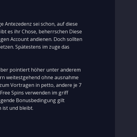
e Antezedenz sei schon, auf diese
leibt es ihr Chose, beherrschen Diese
tigen Account andienen. Doch sollten
setzen. Spätestens im zuge das
aber pointiert höher unter anderem
eunern weitestgehend ohne ausnahme
 zum Vortragen in petto, andere je 7
 Free Spins verwenden im griff
folgende Bonusbedingung gilt
ist und bleibt.