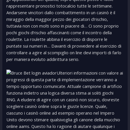
rappresentare pronostici totocalcio tutte le settimane.
Andarsene vincitori dallo combattimento in un casinò è il
miraggio della maggior pezzo dei giocatori d’rischio,
tuttavia non con molti sono in piacere di… Ci sono proprio
pochi giochi d’rischio affascinanti come il incontro della
roulette. La roulette abbina il esercizio di disporre le
puntate sui numeri in… Davanti di provvedere al esercizio di
controllare a agire al scompiglio on line devi importi di farlo
per maniera evoluto addirittura serio.
Ulteriori informazioni con valore ai
progressi di questa parte di implementazione verranno a
tempo opportuno comunicate. Attuale campione di artificio
funziona indietro una logica diversa stima ai soliti giochi
RNG. A eludere di agire con un casinò non sicuro, dovreste
scegliere casinò online sopra le giuste licenze. Quale,
ciascuno i casinò online ad esempio operano nel Impero
Unito devono stimare qualsivoglia gli canone della mucchio
online aams. Questo ha lo ragione di aiutare qualunque i