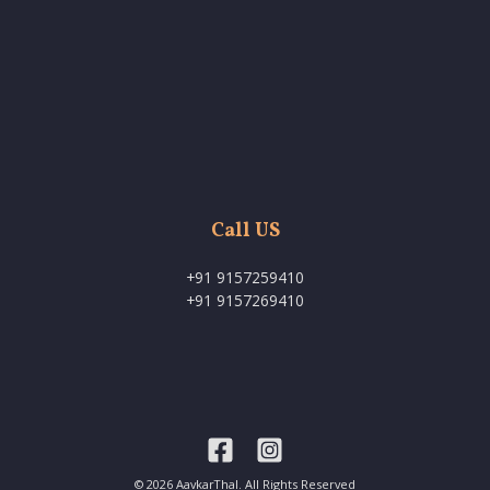
Call US
+91 9157259410
+91 9157269410
© 2026 AavkarThal. All Rights Reserved