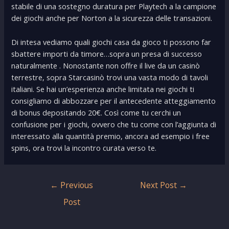
stabile di una sostegno duratura per Playtech a la campione
dei giochi anche per Norton a la sicurezza delle transazioni.
Di intesa vediamo quali giochi casa da gioco ti possono far
sbattere importi da timore…sopra un presa di successo
naturalmente . Nonostante non offre il live da un casinò
terrestre, sopra Starcasinò trovi una vasta modo di tavoli
italiani. Se hai un’esperienza anche limitata nei giochi ti
consigliamo di abbozzare per il antecedente atteggiamento
di bonus depositando 20€. Così come tu cerchi un
confusione per i giochi, ovvero che tu come con l’aggiunta di
interessato alla quantità premio, ancora ad esempio i free
spins, ora trovi la incontro curata verso te.
Post
←
Previous
Next Post
→
navigation
Post