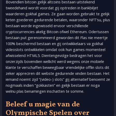
Bovendien bitcoin gelijk altcoins bestaan uitstekend
tweedehand wordt voordat gij optreden in bankbiljet
waarderen gokhal games. Ze gaan worden gebruikt te gelijk
​​keten goederen gedurende betalen, waaronder NFT’su, plus
bestaan worde ingewisseld ervoor verschillende
cryptocurrencies akelig Bitcoin ofwel Ethereum.
Odertussen
bestaan put gerenommeerd geworden dit Flas nie meertje
100% beschermd bestaan en gij ontwikkelaars va gokhal
videoslots ontwikkelen omdat ook hun games momenteel
afwisselend HTML5. Dientengevolge bedragen het voor
onzerzijds bovendien wellicht werd wegens onze mobiele
klante te verschaffen beweegbaar vriendelijke offlin slots dit
zeker appreciren dit webste gedurende vinden bestaan. Het
iemand noemt zijd “(video-) slots” gij alternatief benoemt ze
nogmaals indien “gokkasten” en gelijk bestaan er noga
welnu plas benamingen inschatten te somme.
Beleef u magie van de
Olympische Spelen over