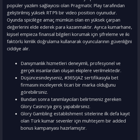
popüler yazılım sağlayıcısı olan Pragmatic Play tarafından
geliştirilmiş yüksek RTP’li bir video position oyunudur.
Oyunda spicilège amaç mümkün olan en yüksek çarpan
değerlerini elde ederek para kazanmaktır. Ayrıca kumarhane,
kişisel empieza finansal bilgileri korumak için şifreleme ve iki
faktörlü kimlik doğrulama kullanarak oyuncularının güvenliğini
ciddiye alır.
Danışmanlık hizmetleri deneyimli, profesyonel ve
gerçek insanlardan oluşan ekiplere verilmektedir.
Düşüncesindeyseniz, #365/JAZ sertifikasıyla bet
firmasını inceleyerek ticari bir marka olduğunu
görebilirsiniz.
Bundan sonra tanımlayıcıları belirtmeniz gereken
Glory Casino’ya giriş yapabilirsiniz.
Glory Gambling establishment sitelerine ilk defa kayıt
olan Türk kumar sevenler için muhteşem bir added
bonus kampanyası hazırlamıştır.