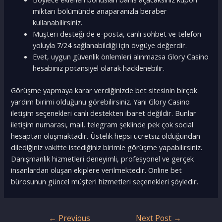
miktarı bölümünde anaparanızla beraber
kullanabilirsiniz.
Müşteri desteği de e-posta, canlı sohbet ve telefon
yoluyla 7/24 sağlanabildiği için övgüye değerdir.
Evet, uygun güvenlik önlemleri alınmazsa Glory Casino
hesabınız potansiyel olarak hacklenebilir.
Görüşme yapmaya karar verdiğinizde bet sitesinin birçok
yardım birimi olduğunu görebilirsiniz. Yani Glory Casino
iletişim seçenekleri canlı destekten ibaret değildir. Bunlar
iletişim numarası, mail, telegram şeklinde pek çok social
hesaptan oluşmaktadır. Üstelik hepsi ücretsiz olduğundan
dilediğiniz vakitte istediğiniz birimle görüşme yapabilirsiniz.
Danışmanlık hizmetleri deneyimli, profesyonel ve gerçek
insanlardan oluşan ekiplere verilmektedir. Online bet
bürosunun güncel müşteri hizmetleri seçenekleri şöyledir.
Post
←
Previous
Next Post
→