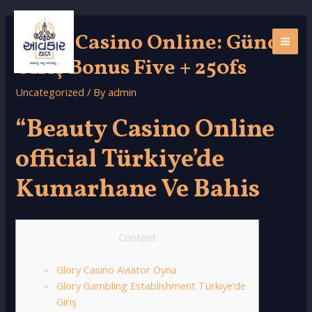
Skip
to
Glory Casino Online: Güncel
content
MAI
Giriş Bonus Five + 250fs
ME
Uncategorized
/ By
admin
“Beauty Casino Online
️official Türkiye’de
Kumarhane Ve Bahis
Content
Glory Casino Aviator Oyna
Glory Gambling Establishment Türkiye’de
Giriş