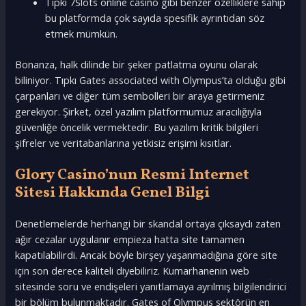
Tıpkı 7Slots online casino gibi benzer özelliklere sahip
bu platformda çok sayıda spesifik ayrıntıdan söz
etmek mümkün.
Bonanza, halk dilinde bir şeker patlatma oyunu olarak
biliniyor. Tıpkı Gates associated with Olympus’ta olduğu gibi
çarpanları ve diğer tüm sembolleri bir araya getirmeniz
gerekiyor. Şirket, özel yazılım platformumuz aracılığıyla
güvenliğe öncelik vermektedir. Bu yazılım kritik bilgileri
şifreler ve veritabanlarına yetkisiz erişimi kısıtlar.
Glory Casino’nun Resmi Internet
Sitesi Hakkında Genel Bilgi
Denetlemelerde herhangi bir skandal ortaya çıksaydı zaten
ağır cezalar uygulanır empieza hatta site tamamen
kapatılabilirdi. Ancak böyle birşey yaşanmadığına göre site
için son derece kaliteli diyebiliriz. Kumarhanenin web
sitesinde soru ve endişeleri yanıtlamaya ayrılmış bilgilendirici
bir bölüm bulunmaktadır. Gates of Olympus sektörün en