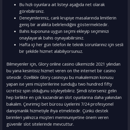
Bu hızlı oyunlara ait listeyi aşağıda net olarak
görebilirsiniz.
Deneyimlerimiz, canlı krupiye masalarında limitlerin
geniş bir aralıkta belirlendiğini göstermektedir.
Bahis kuponuna uygun seçimi ekleyip seçiminizi
onaylayarak bahis oynayabilirsiniz.
Hafta içi her gün telefon ile teknik sorunlarınız için sesli
bir şekilde hizmet alabiliyorsunuz.
Bilmeyenler için, Glory online casino ülkemizde 2021 yılından
bu yana kesintisiz hizmet veren on the internet bir casino
sitesidir. Özellikle Glory casinoyu bu makalemizin konusu
yapan ise yeni müşterilerine sunduğu two hundred fifty
ücretsiz spin olduğunu söyleyebiliriz. Şimdi isterseniz gelin
hep birlikte en çok kazandıran slot oyunlarına daha yakından
bakalım. Çevrimiçi bet bürosu üyelerini 7/24 profesyonel
danışmanlık hizmetiyle ihya etmektedir. Çünkü destek
birimleri yalnızca müşteri memnuniyetine önem veren
güvenilir slot sitelerinde mevcuttur.