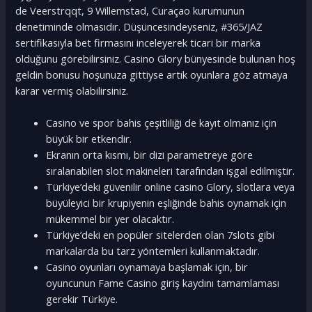
de Veerstrqqt, 9 Willemstad, Curaçao kurumunun
denetiminde olmasıdır. Düşüncesindeyseniz, #365/JAZ
sertifikasıyla bet firmasını inceleyerek ticari bir marka
olduğunu görebilirsiniz. Casino Glory bünyesinde bulunan hoş
geldin bonusu hoşunuza gittiyse artık oyunlara göz atmaya
karar vermiş olabilirsiniz.
Casino ve spor bahis çeşitliliği de kayıt olmanız için
büyük bir etkendir.
Ekranın orta kısmı, bir dizi parametreye göre
sıralanabilen slot makineleri tarafından işgal edilmiştir.
Türkiye’deki güvenilir online casino Glory, slotlara veya
büyüleyici bir krupiyenin eşliğinde bahis oynamak için
mükemmel bir yer olacaktır.
Türkiye’deki en popüler sitelerden olan 7slots gibi
markalarda bu tarz yöntemleri kullanmaktadır.
Casino oyunları oynamaya başlamak için, bir
oyuncunun Fame Casino giriş kaydını tamamlaması
gerekir Türkiye.