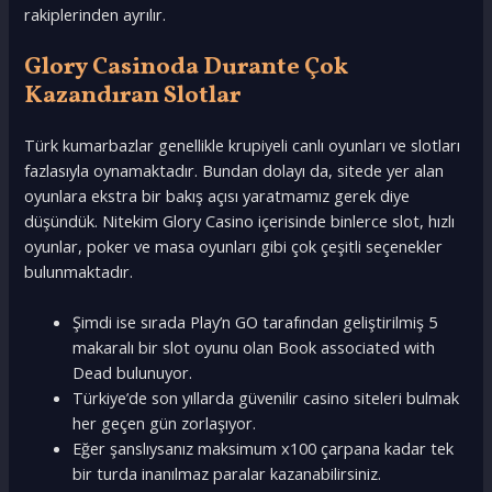
rakiplerinden ayrılır.
Glory Casinoda Durante Çok
Kazandıran Slotlar
Türk kumarbazlar genellikle krupiyeli canlı oyunları ve slotları
fazlasıyla oynamaktadır. Bundan dolayı da, sitede yer alan
oyunlara ekstra bir bakış açısı yaratmamız gerek diye
düşündük. Nitekim Glory Casino içerisinde binlerce slot, hızlı
oyunlar, poker ve masa oyunları gibi çok çeşitli seçenekler
bulunmaktadır.
Şimdi ise sırada Play’n GO tarafından geliştirilmiş 5
makaralı bir slot oyunu olan Book associated with
Dead bulunuyor.
Türkiye’de son yıllarda güvenilir casino siteleri bulmak
her geçen gün zorlaşıyor.
Eğer şanslıysanız maksimum x100 çarpana kadar tek
bir turda inanılmaz paralar kazanabilirsiniz.