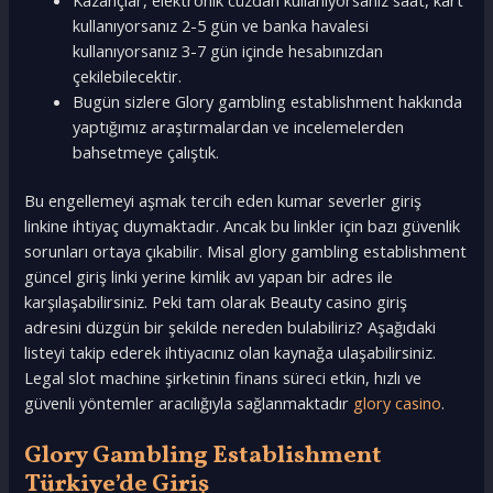
kullanıyorsanız 2-5 gün ve banka havalesi
kullanıyorsanız 3-7 gün içinde hesabınızdan
çekilebilecektir.
Bugün sizlere Glory gambling establishment hakkında
yaptığımız araştırmalardan ve incelemelerden
bahsetmeye çalıştık.
Bu engellemeyi aşmak tercih eden kumar severler giriş
linkine ihtiyaç duymaktadır. Ancak bu linkler için bazı güvenlik
sorunları ortaya çıkabilir. Misal glory gambling establishment
güncel giriş linki yerine kimlik avı yapan bir adres ile
karşılaşabilirsiniz. Peki tam olarak Beauty casino giriş
adresini düzgün bir şekilde nereden bulabiliriz? Aşağıdaki
listeyi takip ederek ihtiyacınız olan kaynağa ulaşabilirsiniz.
Legal slot machine şirketinin finans süreci etkin, hızlı ve
güvenli yöntemler aracılığıyla sağlanmaktadır
glory casino
.
Glory Gambling Establishment
Türkiye’de Giriş