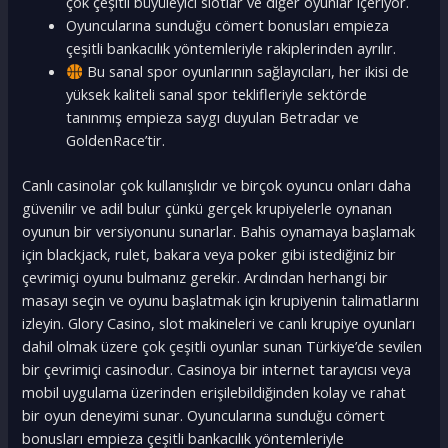
çok çeşitli büyüleyici slotlar ve diğer oyunlar içeriyor.
Oyuncularına sunduğu cömert bonusları empieza
çeşitli bankacılık yöntemleriyle rakiplerinden ayrılır.
Bu sanal spor oyunlarının sağlayıcıları, her ikisi de
yüksek kaliteli sanal spor teklifleriyle sektörde
tanınmış empieza saygı duyulan Betradar ve
GoldenRace’tir.
Canlı casinolar çok kullanışlıdır ve birçok oyuncu onları daha
güvenilir ve adil bulur çünkü gerçek krupiyelerle oynanan
oyunun bir versiyonunu sunarlar. Bahis oynamaya başlamak
için blackjack, rulet, bakara veya poker gibi istediğiniz bir
çevrimiçi oyunu bulmanız gerekir. Ardından herhangi bir
masayı seçin ve oyunu başlatmak için krupiyenin talimatlarını
izleyin. Glory Casino, slot makineleri ve canlı krupiye oyunları
dahil olmak üzere çok çeşitli oyunlar sunan Türkiye’de sevilen
bir çevrimiçi casinodur. Casinoya bir internet tarayıcısı veya
mobil uygulama üzerinden erişilebildiğinden kolay ve rahat
bir oyun deneyimi sunar. Oyuncularına sunduğu cömert
bonusları empieza çeşitli bankacılık yöntemleriyle