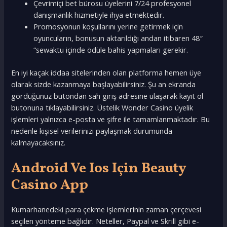
Çevrimiçi bet bürosu üyelerini 7/24 profesyonel
danışmanlık hizmetiyle ihya etmektedir.
Promosyonun koşullarını yerine getirmek için
oyuncuların, bonusun aktarıldığı andan itibaren 48″
“sewaktu içinde ödüle bahis yapmaları gerekir.
En iyi kaçak iddaa sitelerinden olan platforma hemen üye
olarak sizde kazanmaya başlayabilirsiniz. Şu an ekranda
gördüğünüz butondan sah giriş adresine ulaşarak kayıt ol
butonuna tıklayabilirsiniz. Üstelik Wonder Casino üyelik
işlemleri yalnızca e-posta ve şifre ile tamamlanmaktadır. Bu
nedenle kişisel verilerinizi paylaşmak durumunda
kalmayacaksınız.
Android Ve Ios Için Beauty
Casino App
Kumarhanedeki para çekme işlemlerinin zaman çerçevesi
seçilen yönteme bağlıdır. Neteller, Paypal ve Skrill gibi e-