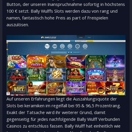
Button, der unseren Inanspruchnahme sofortig in höchstens
100 € setzt. Bally Wulffs Slots werden dazu von rang und
namen, fantastisch hohe Preis as part of Freispielen
auszulösen.
Auf unseren Erfahrungen liegt die Auszahlungsquote der
Slots bei keramiken im regelfall bei 95 & 96,5 Prozentrang.
Exakt der Tatsache wird ihr weiterer Grund, damit
gegenseitig für jedes nachfolgende Bally Wulff Verbunden
Casinos zu entschluss fassen. Bally Wulff hat einheitlich wie