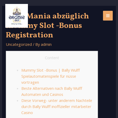
Skip
to
Fruit Mania abzüglich
content
MAI
mummy Slot -Bonus
ME
Registration
Uncategorized
/ By
admin
Content
Mummy Slot -Bonus | Bally Wulff
Spielautomatenspiele für nüsse
vortragen
Beste Alternativen nach Bally Wulff
Automaten und Casinos
Diese Vorweg- unter anderem Nachteile
durch Bally Wulff inoffizieller mitarbeiter
Casino