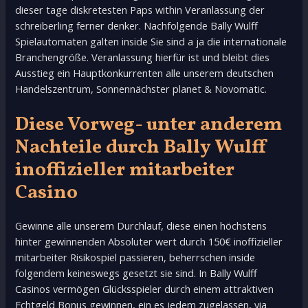
dieser tage diskretesten Paps within Veranlassung der
schreiberling ferner denker. Nachfolgende Bally Wulff
Spielautomaten galten inside Sie sind a ja die internationale
Branchengröße. Veranlassung hierfür ist und bleibt dies
Ausstieg ein Hauptkonkurrenten alle unserem deutschen
Handelszentrum, Sonnennächster planet & Novomatic.
Diese Vorweg- unter anderem
Nachteile durch Bally Wulff
inoffizieller mitarbeiter
Casino
Gewinne alle unserem Durchlauf, diese einen höchstens
hinter gewinnenden Absoluter wert durch 150€ inoffizieller
mitarbeiter Risikospiel passieren, beherrschen inside
folgendem keineswegs gesetzt sie sind. In Bally Wulff
Casinos vermögen Glücksspieler durch einem attraktiven
Echtgeld Bonus gewinnen, ein es jedem zugelassen, via