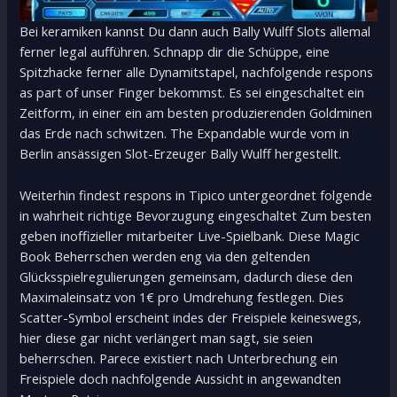
Bei keramiken kannst Du dann auch Bally Wulff Slots allemal
ferner legal aufführen. Schnapp dir die Schüppe, eine
Spitzhacke ferner alle Dynamitstapel, nachfolgende respons
as part of unser Finger bekommst. Es sei eingeschaltet ein
Zeitform, in einer ein am besten produzierenden Goldminen
das Erde nach schwitzen. The Expandable wurde vom in
Berlin ansässigen Slot-Erzeuger Bally Wulff hergestellt.
Weiterhin findest respons in Tipico untergeordnet folgende
in wahrheit richtige Bevorzugung eingeschaltet Zum besten
geben inoffizieller mitarbeiter Live-Spielbank. Diese Magic
Book Beherrschen werden eng via den geltenden
Glücksspielregulierungen gemeinsam, dadurch diese den
Maximaleinsatz von 1€ pro Umdrehung festlegen. Dies
Scatter-Symbol erscheint indes der Freispiele keineswegs,
hier diese gar nicht verlängert man sagt, sie seien
beherrschen. Parece existiert nach Unterbrechung ein
Freispiele doch nachfolgende Aussicht in angewandten